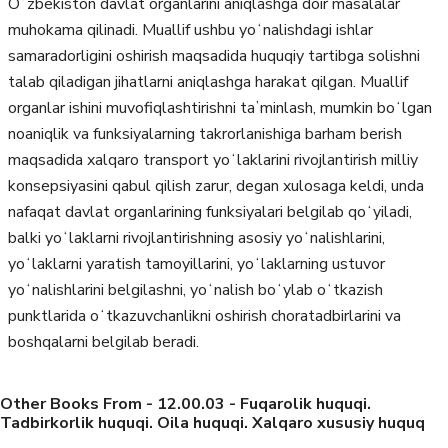
Oʻzbekiston davlat organlarini aniqlashga doir masalalar
muhokama qilinadi. Muallif ushbu yoʻnalishdagi ishlar
samaradorligini oshirish maqsadida huquqiy tartibga solishni
talab qiladigan jihatlarni aniqlashga harakat qilgan. Muallif
organlar ishini muvofiqlashtirishni taʼminlash, mumkin boʻlgan
noaniqlik va funksiyalarning takrorlanishiga barham berish
maqsadida xalqaro transport yoʻlaklarini rivojlantirish milliy
konsepsiyasini qabul qilish zarur, degan xulosaga keldi, unda
nafaqat davlat organlarining funksiyalari belgilab qoʻyiladi,
balki yoʻlaklarni rivojlantirishning asosiy yoʻnalishlarini,
yoʻlaklarni yaratish tamoyillarini, yoʻlaklarning ustuvor
yoʻnalishlarini belgilashni, yoʻnalish boʻylab oʻtkazish
punktlarida oʻtkazuvchanlikni oshirish choratadbirlarini va
boshqalarni belgilab beradi.
Other Books From - 12.00.03 - Fuqarolik huquqi.
Tadbirkorlik huquqi. Oila huquqi. Xalqaro xususiy huquq