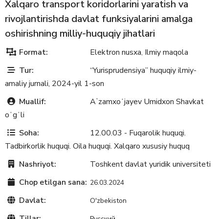
Xalqaro transport koridorlarini yaratish va
rivojlantirishda davlat funksiyalarini amalga
oshirishning milliy-huquqiy jihatlari
Format:
Elektron nusxa
Ilmiy maqola
,
Tur:
“Yurisprudensiya” huquqiy ilmiy-
amaliy jurnali, 2024-yil 1-son
Muallif:
Aʼzamxoʻjayev Umidxon Shavkat
oʻgʻli
Soha:
12.00.03 - Fuqarolik huquqi.
Tadbirkorlik huquqi. Oila huquqi. Xalqaro xususiy huquq
Nashriyot:
Toshkent davlat yuridik universiteti
Chop etilgan sana:
26.03.2024
Davlat:
O'zbekiston
Tillar:
Русский