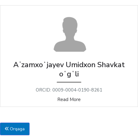
Aʼzamxoʻjayev Umidxon Shavkat
oʻgʻli
ORCID: 0009-0004-0190-8261
Read More
Orqaga