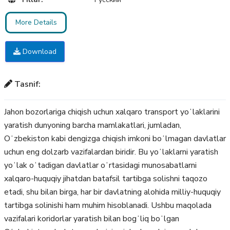
More Details
Download
Tasnif:
Jahon bozorlariga chiqish uchun xalqaro transport yoʻlaklarini
yaratish dunyoning barcha mamlakatlari, jumladan,
Oʻzbekiston kabi dengizga chiqish imkoni boʻlmagan davlatlar
uchun eng dolzarb vazifalardan biridir. Bu yoʻlaklarni yaratish
yoʻlak oʻtadigan davlatlar oʻrtasidagi munosabatlarni
xalqaro-huquqiy jihatdan batafsil tartibga solishni taqozo
etadi, shu bilan birga, har bir davlatning alohida milliy-huquqiy
tartibga solinishi ham muhim hisoblanadi. Ushbu maqolada
vazifalari koridorlar yaratish bilan bogʻliq boʻlgan