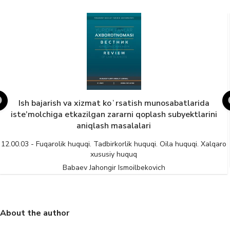
Ipak qurti pilla xomashyosini tayyorlash va yetkazib
ni
berishning huquqiy tartibga solinishi
12.00.03 - Fuqarolik huquqi. Tadbirkorlik huquqi. Oila huquqi. Xa
xususiy huquq
lqaro
Saidahmedov S M
About the author