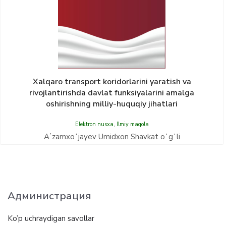
Xalqaro transport koridorlarini yaratish va
rivojlantirishda davlat funksiyalarini amalga
oshirishning milliy-huquqiy jihatlari
Elektron nusxa
,
Ilmiy maqola
Aʼzamxoʻjayev Umidxon Shavkat oʻgʻli
Администрация
Ko’p uchraydigan savollar