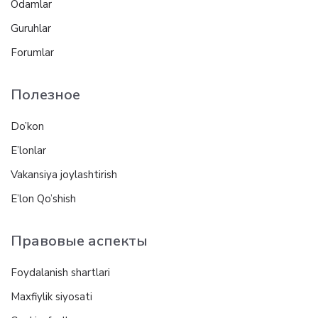
Odamlar
Guruhlar
Forumlar
Полезное
Do’kon
E’lonlar
Vakansiya joylashtirish
E’lon Qo’shish
Правовые аспекты
Foydalanish shartlari
Maxfiylik siyosati