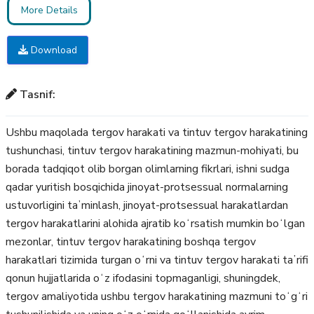
More Details
Download
Tasnif:
Ushbu maqolada tergov harakati va tintuv tergov harakatining
tushunchasi, tintuv tergov harakatining mazmun-mohiyati, bu
borada tadqiqot olib borgan olimlarning fikrlari, ishni sudga
qadar yuritish bosqichida jinoyat-protsessual normalarning
ustuvorligini taʼminlash, jinoyat-protsessual harakatlardan
tergov harakatlarini alohida ajratib koʻrsatish mumkin boʻlgan
mezonlar, tintuv tergov harakatining boshqa tergov
harakatlari tizimida turgan oʻrni va tintuv tergov harakati taʼrifi
qonun hujjatlarida oʻz ifodasini topmaganligi, shuningdek,
tergov amaliyotida ushbu tergov harakatining mazmuni toʻgʻri