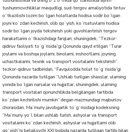
tushunilishida va uning oʻz oʻrnida qoʻllanishida ayrim
tushunmovchiliklar mavjudligi, sud-tergov amaliyotida tintuv
oʻtkazilishi lozim boʻlgan holatlarda hodisa sodir boʻlgan
joyni koʻzdan kechirish, olib qoʻyish, koʻrsatuvlarni hodisa
sodir boʻlgan joyda tekshirish yoki guvohlantirish tergov
harakatlarini oʻtkazishdagi farqlari, shuningdek, “Tezkor-
qidiruv faoliyati toʻgʻrisida”gi Qonunda qayd etilgan “Turar
joylarni va boshqa joylarni, binolarni, inshootlarni, joyning
uchastkalarini, texnik va transport vositalarini tekshirish”
tezkor-qidiruv tadbiridan, “Favqulodda holat toʻgʻrisida”gi
Qonunda nazarda tutilgan “Ushlab turilgan shaxslar, ularning
yonida boʻlgan narsalar va hujjatlar, shuningdek, ularning
transport vositalari qonunchilikda belgilangan tartibda
koʻzdan kechirilishi mumkin” degan mazmundagi majburlov
chorasidan, Maʼmuriy javobgarlik toʻgʻrisidagi kodeksning
“Maʼmuriy yoʻl bilan ushlab turish, ashyolar va transport
vositalarini koʻzdan kechirish, ashyolar va hujjatlarni olib
qoʻyish”ni belgilovchi XXI bobida nazarda tutilgan tartibi bilan