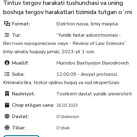
Tintuv tergov harakati tushunchasi va uning
boshqa tergov harakatlari tizimida tutgan oʻrni
Format:
Elektron nusxa
Ilmiy maqola
,
Tur:
“Yuridik fanlar axborotnomasi -
Вестник юридических наук - Review of Law Sciences”
ilmiy-amaliy huquqiy jurnali, 2023-yil 1-son
Muallif:
Murodov Baxtiyorjon Baxodirovich
Soha:
12.00.09 - Jinoyat protsessi.
Kriminalistika, tezkor-qidiruv huquq va sud ekspertizasi
Nashriyot:
Toshkent davlat yuridik universiteti
Chop etilgan sana:
26.03.2023
Davlat:
O'zbekiston
Tillar:
O'zbek