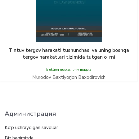
Tintuv tergov harakati tushunchasi va uning boshqa
tergov harakatlari tizimida tutgan oʻrni
Elektron nusxa
,
Ilmiy maqola
Murodov Baxtiyorjon Baxodirovich
Администрация
Ko’p uchraydigan savollar
Biz haqimizda