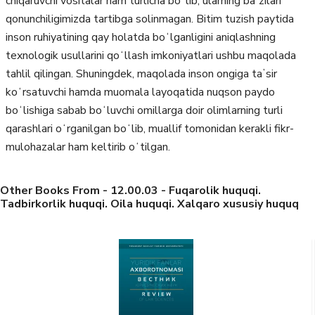
chiqaruvchi vositalar ham turlicha boʻlib, ularning baʼzilari
qonunchiligimizda tartibga solinmagan. Bitim tuzish paytida
inson ruhiyatining qay holatda boʻlganligini aniqlashning
texnologik usullarini qoʻllash imkoniyatlari ushbu maqolada
tahlil qilingan. Shuningdek, maqolada inson ongiga taʼsir
koʻrsatuvchi hamda muomala layoqatida nuqson paydo
boʻlishiga sabab boʻluvchi omillarga doir olimlarning turli
qarashlari oʻrganilgan boʻlib, muallif tomonidan kerakli fikr-
mulohazalar ham keltirib oʻtilgan.
Other Books From - 12.00.03 - Fuqarolik huquqi.
Tadbirkorlik huquqi. Oila huquqi. Xalqaro xususiy huquq