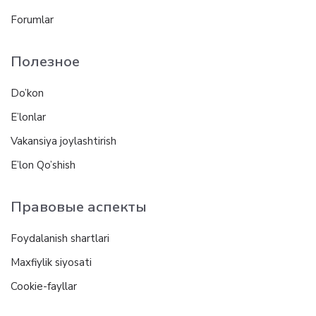
Forumlar
Полезное
Do’kon
E’lonlar
Vakansiya joylashtirish
E’lon Qo’shish
Правовые аспекты
Foydalanish shartlari
Maxfiylik siyosati
Cookie-fayllar