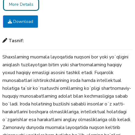
More Details
Download
Tasnif:
Shaxslarning muomala layoqatida nuqsoni bor yoki yoʻqligini
aniqlash tuzilayotgan bitim yoki shartnomalarning haqiqiy
yoxud haqiqiy emasligi asosini tashkil etadi. Fuqarolik
munosabatlari ishtirokchilarining iroda hamda intellektual
holatiga taʼsir koʻrsatuvchi omillarning koʻpligi shartnomaviy-
huquqiy munosabatlarning adolat bilan kechmasligiga sabab
boʻladi. Iroda holatining buzilishi sababli insonlar oʻz xatti-
harakatlarini boshqara olmasliklariga, intellektual holatdagi
oʻzgarishlar esa harakatlarni anglay olmasliklariga olib keladi.
Zamonaviy dunyoda muomala layoqatida nuqson keltirib