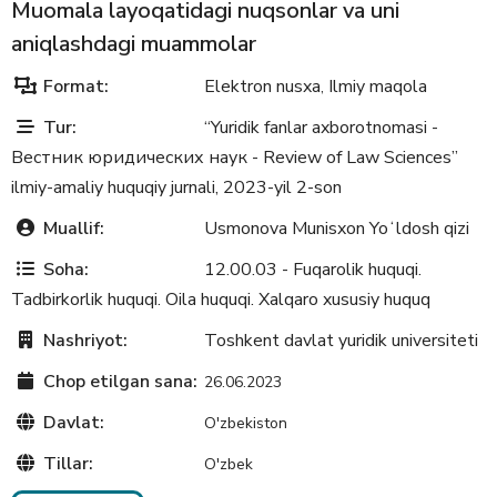
Muomala layoqatidagi nuqsonlar va uni
aniqlashdagi muammolar
Format:
Elektron nusxa
Ilmiy maqola
,
Tur:
“Yuridik fanlar axborotnomasi -
Вестник юридических наук - Review of Law Sciences”
ilmiy-amaliy huquqiy jurnali, 2023-yil 2-son
Muallif:
Usmonova Munisxon Yoʻldosh qizi
Soha:
12.00.03 - Fuqarolik huquqi.
Tadbirkorlik huquqi. Oila huquqi. Xalqaro xususiy huquq
Nashriyot:
Toshkent davlat yuridik universiteti
Chop etilgan sana:
26.06.2023
Davlat:
O'zbekiston
Tillar:
O'zbek