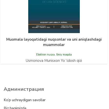
Muomala layoqatidagi nuqsonlar va uni aniqlashdagi
muammolar
Elektron nusxa
,
Ilmiy maqola
Usmonova Munisxon Yoʻldosh qizi
Администрация
Ko’p uchraydigan savollar
Biz haqimizda