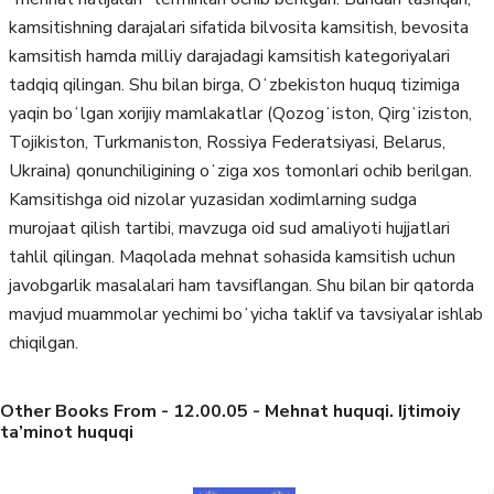
kamsitishning darajalari sifatida bilvosita kamsitish, bevosita
kamsitish hamda milliy darajadagi kamsitish kategoriyalari
tadqiq qilingan. Shu bilan birga, Oʻzbekiston huquq tizimiga
yaqin boʻlgan xorijiy mamlakatlar (Qozogʻiston, Qirgʻiziston,
Tojikiston, Turkmaniston, Rossiya Federatsiyasi, Belarus,
Ukraina) qonunchiligining oʻziga xos tomonlari ochib berilgan.
Kamsitishga oid nizolar yuzasidan xodimlarning sudga
murojaat qilish tartibi, mavzuga oid sud amaliyoti hujjatlari
tahlil qilingan. Maqolada mehnat sohasida kamsitish uchun
javobgarlik masalalari ham tavsiflangan. Shu bilan bir qatorda
mavjud muammolar yechimi boʻyicha taklif va tavsiyalar ishlab
chiqilgan.
Other Books From - 12.00.05 - Mehnat huquqi. Ijtimoiy
ta’minot huquqi