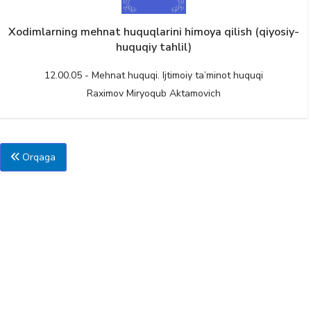
Xodimlarning mehnat huquqlarini himoya qilish (qiyosiy-
huquqiy tahlil)
12.00.05 - Mehnat huquqi. Ijtimoiy ta’minot huquqi
Raximov Miryoqub Aktamovich
Orqaga