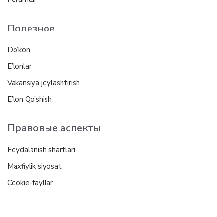
Полезное
Do’kon
E’lonlar
Vakansiya joylashtirish
E’lon Qo’shish
Правовые аспекты
Foydalanish shartlari
Maxfiylik siyosati
Cookie-fayllar