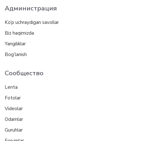
Администрация
Ko’p uchraydigan savollar
Biz haqimizda
Yangiliklar
Bog’lanish
Сообщество
Lenta
Fotolar
Videolar
Odamlar
Guruhlar
Forumlar