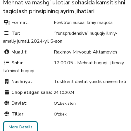
Mehnat va mashgʻulotlar sohasida kamsitishni
taqiqlash prinsipining ayrim jihatlari
Format:
Elektron nusxa
Ilmiy maqola
,
Tur:
“Yurisprudensiya” huquqiy ilmiy-
amaliy jurnali, 2024-yil 5-son
Muallif:
Raximov Miryoqub Aktamovich
Soha:
12.00.05 - Mehnat huquqi. Ijtimoiy
ta’minot huquqi
Nashriyot:
Toshkent davlat yuridik universiteti
Chop etilgan sana:
24.10.2024
Davlat:
O'zbekiston
Tillar:
O'zbek
More Details