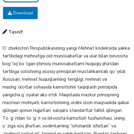
Download
Tasnif:
Oʻzbekiston Respublikasining yangi Mehnat kodeksida yakka
tartibdagi mehnatga oid munosabatlar va ular bilan bevosita
bogʻliq boʻlgan ijtimoiy munosabatlarni huquqiy jihatdan
tartibga solishning asosiy prinsiplari mustahkamlab qoʻyildi.
Xususan, mehnat huquqlarining tengligi, mehnat va
mashgʻulotlar sohasida kamsitishni taqiqlash prinsipida
yangicha gʻoyalar aks etdi. Maqolada mazkur prinsipning
mazmun-mohiyati, kamsitishning oldini olish maqsadida qabul
qilingan qonun hujjatlari, xalqaro standartlar tahlil qilingan.
Toʻgʻridan toʻgʻri va bilvosita kamsitish tushunchasi, uning
oʻziga xos jihatlari, xodimlarning “ishchanlik sifatlari” va
“mehnat natijalari” terminlari ochib berilgan. Bundan tashqari,