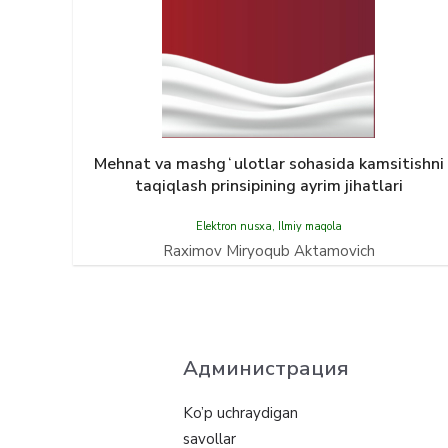
Mehnat va mashgʻulotlar sohasida kamsitishni
taqiqlash prinsipining ayrim jihatlari
Elektron nusxa
,
Ilmiy maqola
Raximov Miryoqub Aktamovich
Администрация
Ko’p uchraydigan
savollar