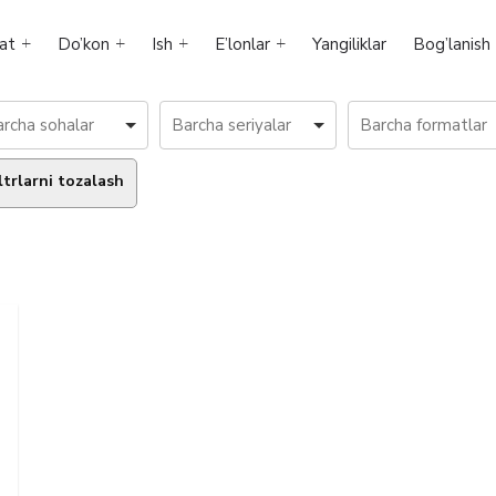
at
Do’kon
Ish
E’lonlar
Yangiliklar
Bog’lanish
ltrlarni tozalash