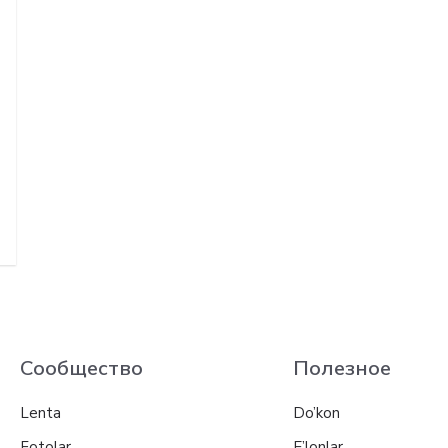
Сообщество
Полезное
Lenta
Do’kon
Fotolar
E’lonlar