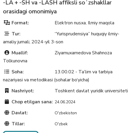
-LA + -SH va -LASH affiksli soʻzshakllar
orasidagi omonimiya
Format:
Elektron nusxa
Ilmiy maqola
,
Tur:
“Yurisprudensiya” huquqiy ilmiy-
amaliy jurnali, 2024-yil 3-son
Muallif:
Ziyamuxamedova Shahnoza
Tolkunovna
Soha:
13.00.02 - Ta’lim va tarbiya
nazariyasi va metodikasi (sohalar bo‘yicha)
Nashriyot:
Toshkent davlat yuridik universiteti
Chop etilgan sana:
24.06.2024
Davlat:
O'zbekiston
Tillar:
O'zbek