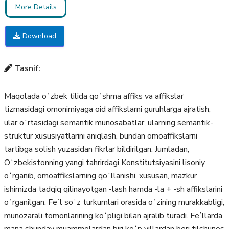
More Details
Download
Tasnif:
Maqolada oʻzbek tilida qoʻshma affiks va affikslar
tizmasidagi omonimiyaga oid affikslarni guruhlarga ajratish,
ular oʻrtasidagi semantik munosabatlar, ularning semantik-
struktur xususiyatlarini aniqlash, bundan omoaffikslarni
tartibga solish yuzasidan fikrlar bildirilgan. Jumladan,
Oʻzbekistonning yangi tahrirdagi Konstitutsiyasini lisoniy
oʻrganib, omoaffikslarning qoʻllanishi, xususan, mazkur
ishimizda tadqiq qilinayotgan -lash hamda -la + -sh affikslarini
oʻrganilgan. Feʼl soʻz turkumlari orasida oʻzining murakkabligi,
munozarali tomonlarining koʻpligi bilan ajralib turadi. Feʼllarda