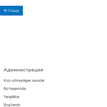
Orqaga
Администрация
Ko’p uchraydigan savollar
Biz haqimizda
Yangiliklar
Bog’lanish