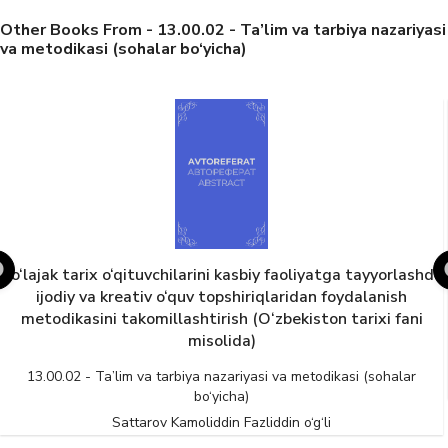
Other Books From - 13.00.02 - Ta’lim va tarbiya nazariyasi
va metodikasi (sohalar bo‘yicha)
tga tayyorlashda
Til – huquqning yashash shart
foydalanish
n tarixi fani
13.00.02 - Ta’lim va tarbiya nazariyasi va metod
bo‘yicha)
ikasi (sohalar
Gulyamova Gulnora Yakubovna