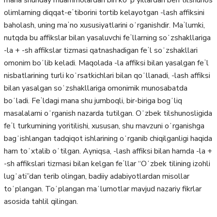
mana shunday muammolardan biri koʻp yillardan beri tilshunos
olimlarning diqqat-eʼtiborini tortib kelayotgan -lash affiksini
baholash, uning maʼno xususiyatlarini oʻrganishdir. Maʼlumki,
nutqda bu affikslar bilan yasaluvchi feʼllarning soʻzshakllariga
-la + -sh affikslar tizmasi qatnashadigan feʼl soʻzshakllari
omonim boʻlib keladi. Maqolada -la affiksi bilan yasalgan feʼl
nisbatlarining turli koʻrsatkichlari bilan qoʻllanadi, -lash affiksi
bilan yasalgan soʻzshakllariga omonimik munosabatda
boʻladi. Feʼldagi mana shu jumboqli, bir-biriga bogʻliq
masalalarni oʻrganish nazarda tutilgan. Oʻzbek tilshunosligida
feʼl turkumining yoritilishi, xususan, shu mavzuni oʻrganishga
bagʻishlangan tadqiqot ishlarining oʻrganib chiqilganligi haqida
ham toʻxtalib oʻtilgan. Ayniqsa, -lash affiksi bilan hamda -la +
-sh affikslari tizmasi bilan kelgan feʼllar “Oʻzbek tilining izohli
lugʻati”dan terib olingan, badiiy adabiyotlardan misollar
toʻplangan. Toʻplangan maʻlumotlar mavjud nazariy fikrlar
asosida tahlil qilingan.