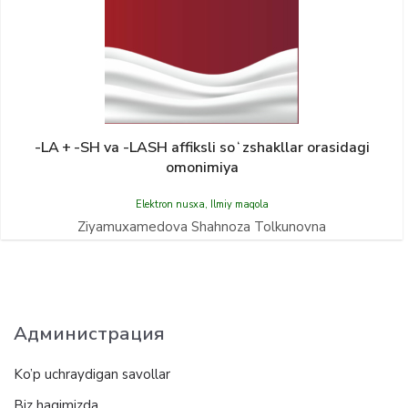
-LA + -SH va -LASH affiksli soʻzshakllar orasidagi
omonimiya
Elektron nusxa
,
Ilmiy maqola
Ziyamuxamedova Shahnoza Tolkunovna
Администрация
Ko’p uchraydigan savollar
Biz haqimizda