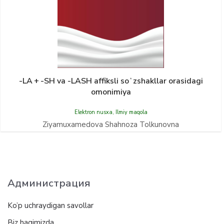
-LA + -SH va -LASH affiksli soʻzshakllar orasidagi
omonimiya
Elektron nusxa
,
Ilmiy maqola
Ziyamuxamedova Shahnoza Tolkunovna
Администрация
Ko’p uchraydigan savollar
Biz haqimizda