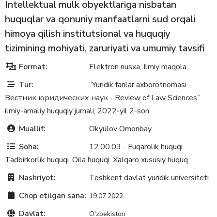
Intellektual mulk obyektlariga nisbatan
huquqlar va qonuniy manfaatlarni sud orqali
himoya qilish institutsional va huquqiy
tizimining mohiyati, zaruriyati va umumiy tavsifi
Format:
Elektron nusxa
Ilmiy maqola
,
Tur:
“Yuridik fanlar axborotnomasi -
Вестник юридических наук - Review of Law Sciences”
ilmiy-amaliy huquqiy jurnali, 2022-yil 2-son
Muallif:
Okyulov Omonbay
Soha:
12.00.03 - Fuqarolik huquqi.
Tadbirkorlik huquqi. Oila huquqi. Xalqaro xususiy huquq
Nashriyot:
Toshkent davlat yuridik universiteti
Chop etilgan sana:
19.07.2022
Davlat:
O'zbekiston