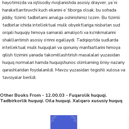
hayotimizda va iqtisodiy rivojlanishda asosiy drayver, yaʼni
harakatlantiruvchi kuch ekanini eʼtiborga olsak, bu sohada
jiddiy, tizimli tadbirlarni amalga oshirishimiz lozim. Bu tizimli
tadbirlar ichida intellektual mulk obyektlariga nisbatan sud
orqali huquqiy himoya samarali amaliyoti va ko‘nikmalarini
shakllantirish asosiy o‘rinni egallaydi. Tadqiqotda sudlarda
intellektual mulk huquqlari va qonuniy manfaatlarini himoya
qilish tizimini yanada takomillashtirish masalalari yuzasidan
huquq normalari hamda huquqshunos olimlarning ilmiy-nazariy
qarashlaridan foydalanildi. Mavzu yuzasidan tegishli xulosa va
tavsiyalar berildi.
Other Books From - 12.00.03 - Fuqarolik huquqi.
Tadbirkorlik huquqi. Oila huquqi. Xalqaro xususiy huquq