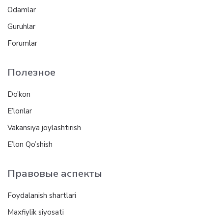
Odamlar
Guruhlar
Forumlar
Полезное
Do’kon
E’lonlar
Vakansiya joylashtirish
E’lon Qo’shish
Правовые аспекты
Foydalanish shartlari
Maxfiylik siyosati