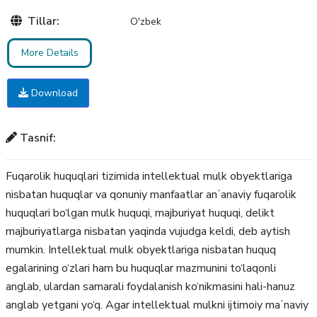
Tillar:
O'zbek
More Details
Download
Tasnif:
Fuqarolik huquqlari tizimida intellektual mulk obyektlariga
nisbatan huquqlar va qonuniy manfaatlar anʼanaviy fuqarolik
huquqlari bo‘lgan mulk huquqi, majburiyat huquqi, delikt
majburiyatlarga nisbatan yaqinda vujudga keldi, deb aytish
mumkin. Intellektual mulk obyektlariga nisbatan huquq
egalarining o‘zlari ham bu huquqlar mazmunini to‘laqonli
anglab, ulardan samarali foydalanish ko‘nikmasini hali-hanuz
anglab yetgani yo‘q. Аgar intellektual mulkni ijtimoiy maʼnaviy