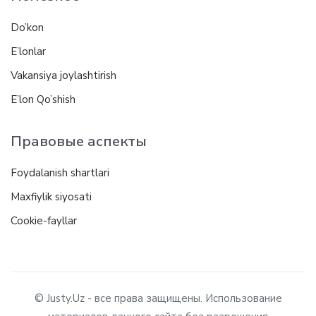
Do’kon
E’lonlar
Vakansiya joylashtirish
E’lon Qo’shish
Правовые аспекты
Foydalanish shartlari
Maxfiylik siyosati
Cookie-fayllar
© Justy.Uz - все права защищены. Использование