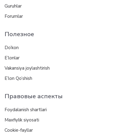
Guruhlar
Forumlar
Полезное
Do’kon
E’lonlar
Vakansiya joylashtirish
E’lon Qo’shish
Правовые аспекты
Foydalanish shartlari
Maxfiylik siyosati
Cookie-fayllar