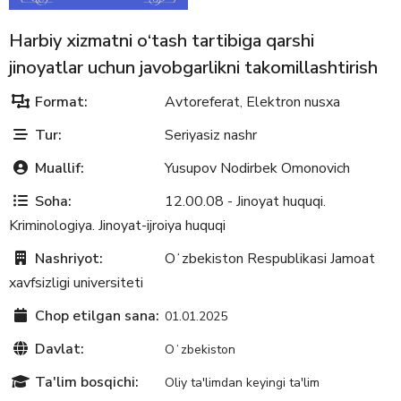
Harbiy xizmatni о‘tash tartibiga qarshi
jinoyatlar uchun javobgarlikni takomillashtirish
Format:
Avtoreferat
Elektron nusxa
,
Tur:
Seriyasiz nashr
Muallif:
Yusupov Nodirbek Omonovich
Soha:
12.00.08 - Jinoyat huquqi.
Kriminologiya. Jinoyat-ijroiya huquqi
Nashriyot:
Oʻzbekiston Respublikasi Jamoat
xavfsizligi universiteti
Chop etilgan sana:
01.01.2025
Davlat:
Oʻzbekiston
Ta'lim bosqichi:
Oliy ta'limdan keyingi ta'lim