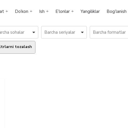
at
Do’kon
Ish
E’lonlar
Yangiliklar
Bog’lanish
ltrlarni tozalash