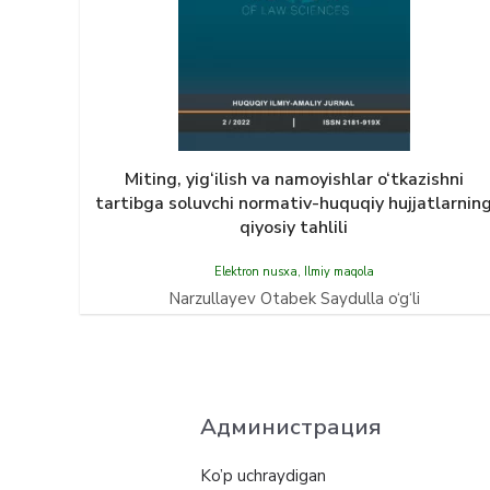
Miting, yig‘ilish vа nаmoyishlаr o‘tkаzishni
tаrtibgа soluvchi normаtiv-huquqiy hujjаtlаrnin
qiyosiy tаhlili
Elektron nusxa
,
Ilmiy maqola
Narzullayev Otabek Saydulla o‘g‘li
Администрация
Ko’p uchraydigan