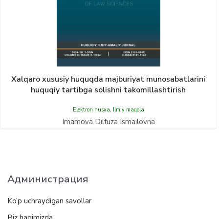
Xalqaro xususiy huquqda majburiyat munosabatlarini
huquqiy tartibga solishni takomillashtirish
Elektron nusxa
,
Ilmiy maqola
Imamova Dilfuza Ismailovna
Администрация
Ko’p uchraydigan savollar
Biz haqimizda