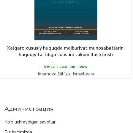
Xalqaro xususiy huquqda majburiyat munosabatlarini
huquqiy tartibga solishni takomillashtirish
Elektron nusxa
,
Ilmiy maqola
Imamova Dilfuza Ismailovna
Администрация
Ko’p uchraydigan savollar
Biz haqimizda