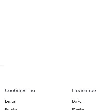
Сообщество
Полезное
Lenta
Do’kon
Fotolar
E’lonlar