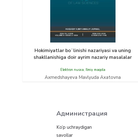
Hokimiyatlar boʻlinishi nazariyasi va uning
shakllanishiga doir ayrim nazariy masalalar
Elektron nusxa
,
Ilmiy maqola
Axmedshayeva Mavlyuda Axatovna
Администрация
Ko’p uchraydigan
savollar