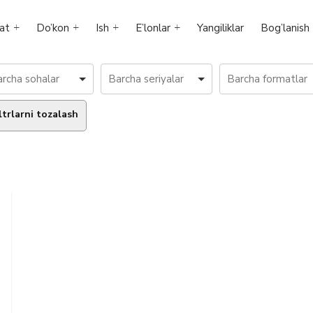
at
Do’kon
Ish
E’lonlar
Yangiliklar
Bog’lanish
ltrlarni tozalash