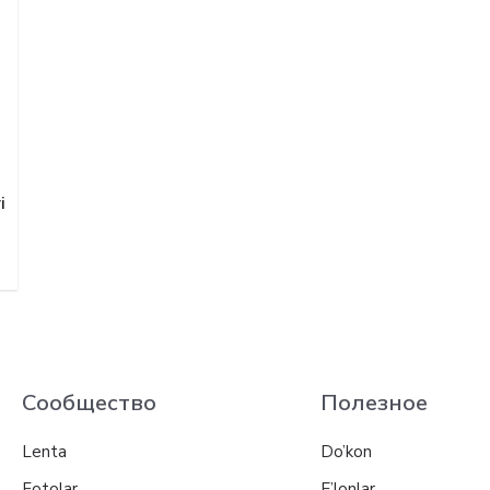
i
Сообщество
Полезное
Lenta
Do’kon
Fotolar
E’lonlar