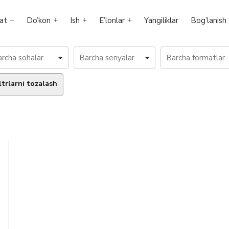
at
Do’kon
Ish
E’lonlar
Yangiliklar
Bog’lanish
ltrlarni tozalash