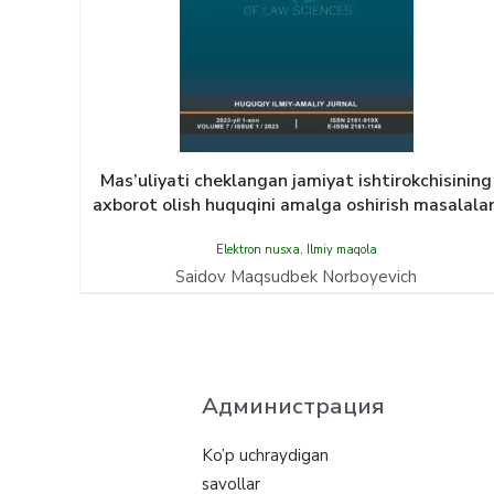
Mas’uliyati cheklangan jamiyat ishtirokchisining
axborot olish huquqini amalga oshirish masalalar
Elektron nusxa
,
Ilmiy maqola
Saidov Maqsudbek Norboyevich
Администрация
Ko’p uchraydigan
savollar