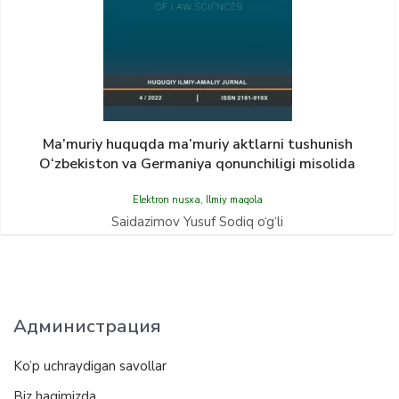
Ma’muriy huquqda ma’muriy aktlarni tushunish
O‘zbekiston va Germaniya qonunchiligi misolida
Elektron nusxa
,
Ilmiy maqola
Saidazimov Yusuf Sodiq o‘g‘li
Администрация
Ko’p uchraydigan savollar
Biz haqimizda