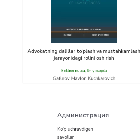
Advokatning dalillar to‘plash va mustahkamlas
jarayonidagi rolini oshirish
Elektron nusxa
,
Ilmiy maqola
Gafurov Mavlon Kuchkarovich
Администрация
Ko’p uchraydigan
savollar