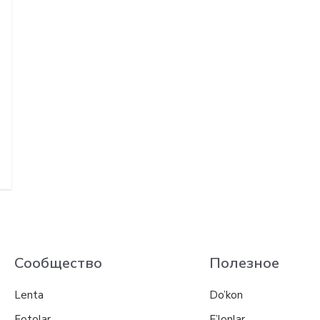
h
Сообщество
Полезное
Lenta
Do’kon
Fotolar
E’lonlar