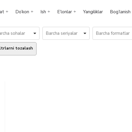
at
Do’kon
Ish
E’lonlar
Yangiliklar
Bog’lanish
ltrlarni tozalash