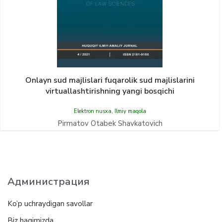
Onlayn sud majlislari fuqarolik sud majlislarini
virtuallashtirishning yangi bosqichi
Elektron nusxa
,
Ilmiy maqola
Pirmatov Otabek Shavkatovich
Администрация
Ko’p uchraydigan savollar
Biz haqimizda