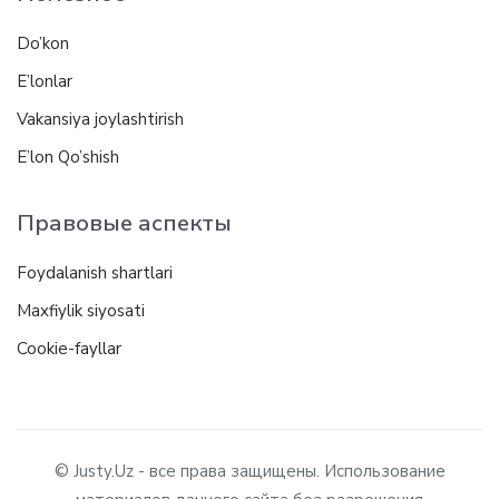
Do’kon
E’lonlar
Vakansiya joylashtirish
E’lon Qo’shish
Правовые аспекты
Foydalanish shartlari
Maxfiylik siyosati
Cookie-fayllar
© Justy.Uz - все права защищены. Использование