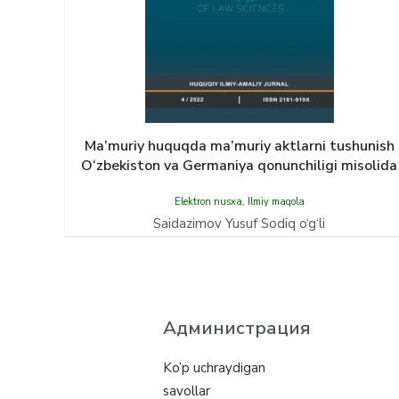
Ma’muriy huquqda ma’muriy aktlarni tushunish
O‘zbekiston va Germaniya qonunchiligi misolida
Elektron nusxa
,
Ilmiy maqola
Saidazimov Yusuf Sodiq o‘g‘li
Администрация
Ko’p uchraydigan
savollar