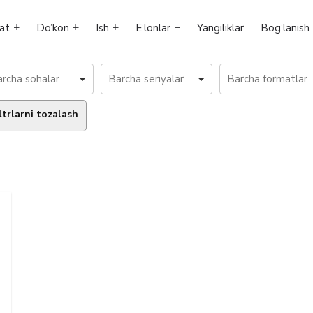
at
Do’kon
Ish
E’lonlar
Yangiliklar
Bog’lanish
ltrlarni tozalash