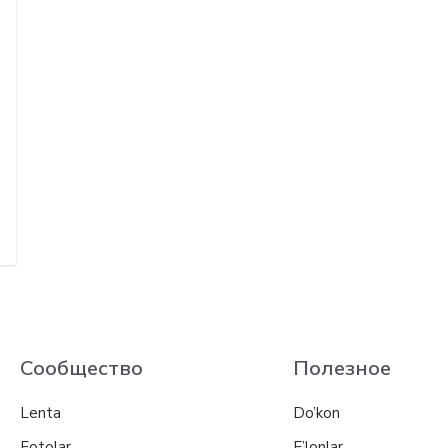
Сообщество
Полезное
Lenta
Do’kon
Fotolar
E’lonlar