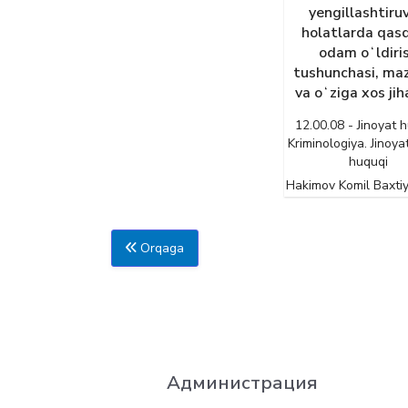
yengillashtiru
holatlarda qas
odam oʻldiri
tushunchasi, ma
va oʻziga xos jih
12.00.08 - Jinoyat h
Kriminologiya. Jinoyat
huquqi
Hakimov Komil Baxti
Orqaga
Администрация