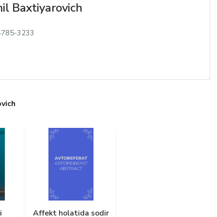
l Baxtiyarovich
4785-3233
vich
i
Affekt holatida sodir