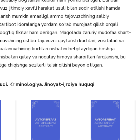
i sababiy bog‘lanish kabilar ham yoritib berilgan. Bundan
vuz ijtimoiy xavfli harakat usuli bilan sodir etilishi hamda
aytarish mumkin emasligi, ammo tajovuzchining salbiy
tartibot idoralariga yordam so‘rab murojaat qilish orqali
n bog‘liq fikrlar ham berilgan. Maqolada zaruriy mudofaa shart-
nuvchining ushbu tajovuzni qaytarish kuchlari, vositalari va
aalanuvchining kuchlari nisbatini belgilaydigan boshqa
nisbatan qulay va noqulay himoya sharoitlari farqlanishi, bu
a chiqishga sezilarli ta’sir qilishi bayon etilgan.
i. Kriminologiya. Jinoyat-ijroiya huquqi