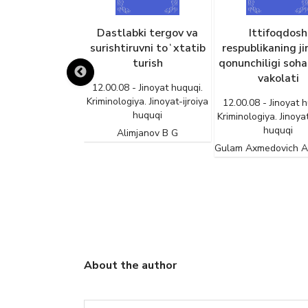
kiston SSRda
Dastlabki tergov va
Ittifoqdosh
ka qarshi kurash
surishtiruvni toʻxtatib
respublikaning j
nchiligi va
turish
qonunchiligi soha
aliyotini
vakolati
12.00.08 - Jinoyat huquqi.
illashtirish
Kriminologiya. Jinoyat-ijroiya
12.00.08 - Jinoyat h
huquqi
Kriminologiya. Jinoyat
- Jinoyat huquqi.
huquqi
iya. Jinoyat-ijroiya
Alimjanov B G
huquqi
Gulam Axmedovich 
murov T U
About the author