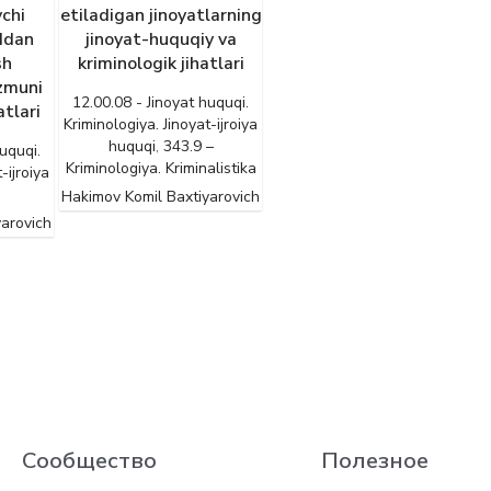
vchi
etiladigan jinoyatlarning
ddan
jinoyat-huquqiy va
sh
kriminologik jihatlari
zmuni
12.00.08 - Jinoyat huquqi.
atlari
Kriminologiya. Jinoyat-ijroiya
huquqi
,
343.9 –
uquqi.
Kriminologiya. Kriminalistika
-ijroiya
Hakimov Komil Baxtiyarovich
yarovich
Сообщество
Полезное