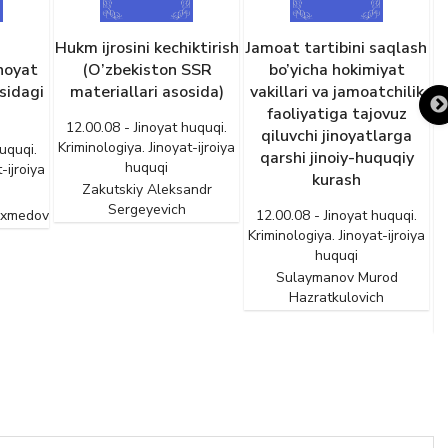
Hukm ijrosini kechiktirish
Jamoat tartibini saqlash
H
inoyat
(O’zbekiston SSR
bo’yicha hokimiyat
sidagi
materiallari asosida)
vakillari va jamoatchilik
faoliyatiga tajovuz
12.00.08 - Jinoyat huquqi.
qiluvchi jinoyatlarga
h
Kriminologiya. Jinoyat-ijroiya
uquqi.
qarshi jinoiy-huquqiy
huquqi
-ijroiya
kurash
Zakutskiy Aleksandr
Sergeyevich
Axmedov
12.00.08 - Jinoyat huquqi.
Kriminologiya. Jinoyat-ijroiya
huquqi
K
Sulaymanov Murod
Hazratkulovich