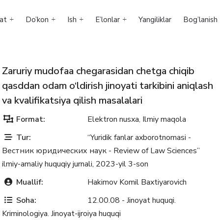
at
Do’kon
Ish
E’lonlar
Yangiliklar
Bog’lanish
Zaruriy mudofaa chegarasidan chetga chiqib
qasddan odam o‘ldirish jinoyati tarkibini aniqlash
va kvalifikatsiya qilish masalalari
Format:
Elektron nusxa
Ilmiy maqola
,
Tur:
“Yuridik fanlar axborotnomasi -
Вестник юридических наук - Review of Law Sciences”
ilmiy-amaliy huquqiy jurnali, 2023-yil 3-son
Muallif:
Hakimov Komil Baxtiyarovich
Soha:
12.00.08 - Jinoyat huquqi.
Kriminologiya. Jinoyat-ijroiya huquqi