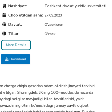
Nashriyot:
Toshkent davlat yuridik universiteti
Chop etilgan sana:
27.09.2023
Davlat:
O'zbekisron
Tillar:
O'zbek
More Details
Download
chetga chiqib qasddan odam o‘ldirish jinoyati tarkibini
ahlil etilgan. Shuningdek, JKning 100-moddasida nazarda
dagi belgilar mavjudligi bilan tavsiflanishi, ya’ni:
ovuzchining o‘limi ko‘rinishidagi ijtimoiy xavfli oqibat;