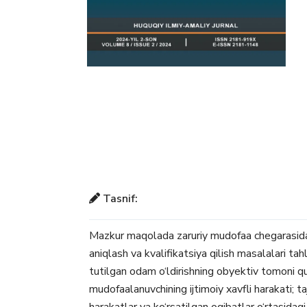
Tasnif:
Mazkur maqolada zaruriy mudofaa chegarasidan 
aniqlash va kvalifikatsiya qilish masalalari t
tutilgan odam o‘ldirishning obyektiv tomoni quyi
mudofaalanuvchining ijtimoiy xavfli harakati; taj