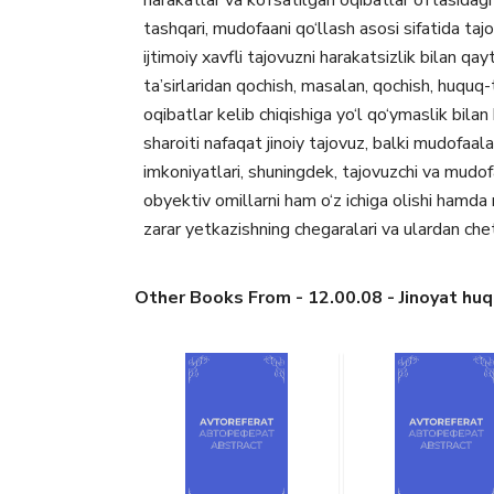
harakatlar va ko‘rsatilgan oqibatlar o‘rtasidag
tashqari, mudofaani qo‘llash asosi sifatida tajo
ijtimoiy xavfli tajovuzni harakatsizlik bilan q
ta’sirlaridan qochish, masalan, qochish, huquq-
oqibatlar kelib chiqishiga yo‘l qo‘ymaslik bila
sharoiti nafaqat jinoiy tajovuz, balki mudofaala
imkoniyatlari, shuningdek, tajovuzchi va mudof
obyektiv omillarni ham o‘z ichiga olishi hamda 
zarar yetkazishning chegaralari va ulardan chetg
Other Books From - 12.00.08 - Jinoyat huquq