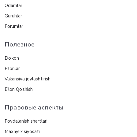
Odamlar
Guruhlar
Forumlar
Полезное
Do’kon
E’lonlar
Vakansiya joylashtirish
E’lon Qo’shish
Правовые аспекты
Foydalanish shartlari
Maxfiylik siyosati