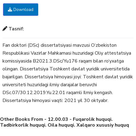
Download
Tasnif:
Fan doktori (DSc) dissertatsiyasi mavzusi O‘zbekiston
Respublikasi Vazirlar Mahkamasi huzuridagi Oliy attestatsiya
komissiyasida B2021.3.DSc/Yu176 raqam bilan ro‘yxatga
olingan. Dissertatsiya Toshkent davlat yuridik universitetida
bajarilgan. Dissertatsiya himoyasi joyi: Toshkent davlat yuridik
universiteti huzuridagi ilmiy darajalar beruvchi
DSc.07/30.12.2019.Yu.22.01 raqamli Ilmiy kengash.
Dissertatsiya himoyasi vaqti: 2021 yil 30 oktyabr.
Other Books From - 12.00.03 - Fuqarolik huquqi.
Tadbirkorlik huquqi. Oila huquqi. Xalqaro xususiy huquq