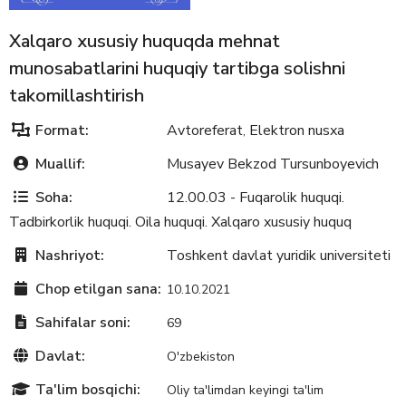
Xalqaro xususiy huquqda mehnat
munosabatlarini huquqiy tartibga solishni
takomillashtirish
Format:
Avtoreferat
Elektron nusxa
,
Muallif:
Musayev Bekzod Tursunboyevich
Soha:
12.00.03 - Fuqarolik huquqi.
Tadbirkorlik huquqi. Oila huquqi. Xalqaro xususiy huquq
Nashriyot:
Toshkent davlat yuridik universiteti
Chop etilgan sana:
10.10.2021
Sahifalar soni:
69
Davlat:
O'zbekiston
Ta'lim bosqichi:
Oliy ta'limdan keyingi ta'lim