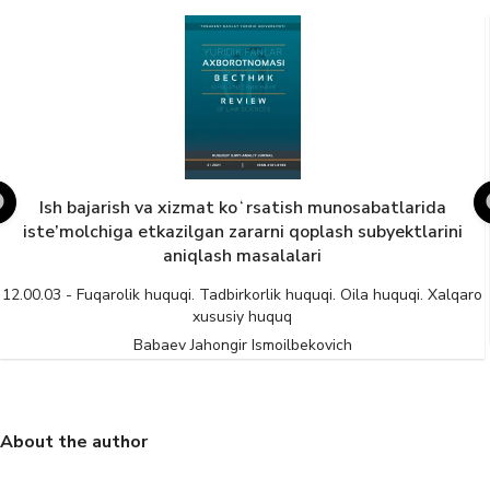
Ish bajarish va xizmat koʻrsatish munosabatlarida
iste’molchiga etkazilgan zararni qoplash subyektlarini
aniqlash masalalari
12.00.03 - Fuqarolik huquqi. Tadbirkorlik huquqi. Oila huquqi. Xalqaro
xususiy huquq
Babaev Jahongir Ismoilbekovich
About the author