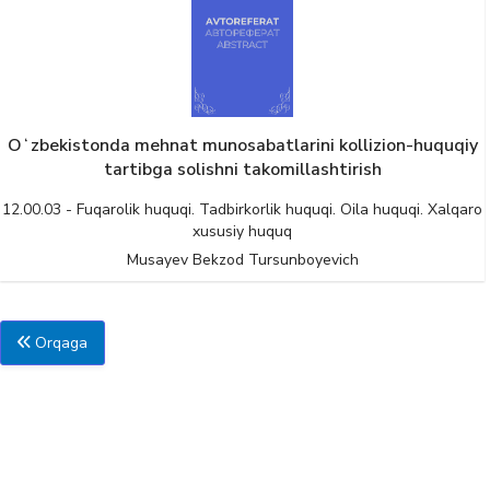
Oʻzbekistonda mehnat munosabatlarini kollizion-huquqiy
tartibga solishni takomillashtirish
12.00.03 - Fuqarolik huquqi. Tadbirkorlik huquqi. Oila huquqi. Xalqaro
xususiy huquq
Musayev Bekzod Tursunboyevich
Orqaga