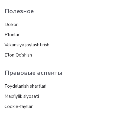
Полезное
Do’kon
E’lonlar
Vakansiya joylashtirish
E’lon Qo’shish
Правовые аспекты
Foydalanish shartlari
Maxfiylik siyosati
Cookie-fayllar