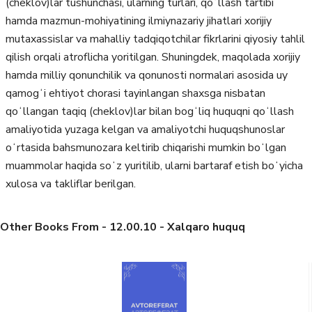
(cheklov)lar tushunchasi, ularning turlari, qoʻllash tartibi
hamda mazmun-mohiyatining ilmiynazariy jihatlari xorijiy
mutaxassislar va mahalliy tadqiqotchilar fikrlarini qiyosiy tahlil
qilish orqali atroflicha yoritilgan. Shuningdek, maqolada xorijiy
hamda milliy qonunchilik va qonunosti normalari asosida uy
qamogʻi ehtiyot chorasi tayinlangan shaxsga nisbatan
qoʻllangan taqiq (cheklov)lar bilan bogʻliq huquqni qoʻllash
amaliyotida yuzaga kelgan va amaliyotchi huquqshunoslar
oʻrtasida bahsmunozara keltirib chiqarishi mumkin boʻlgan
muammolar haqida soʻz yuritilib, ularni bartaraf etish boʻyicha
xulosa va takliflar berilgan.
Other Books From - 12.00.10 - Xalqaro huquq