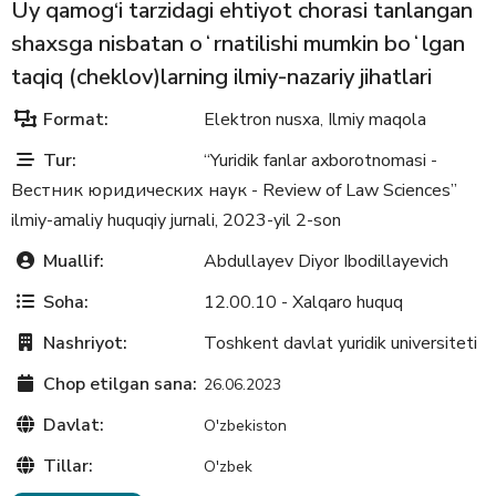
Uy qamog‘i tarzidagi ehtiyot chorasi tanlangan
shaxsga nisbatan oʻrnatilishi mumkin boʻlgan
taqiq (cheklov)larning ilmiy-nazariy jihatlari
Format:
Elektron nusxa
Ilmiy maqola
,
Tur:
“Yuridik fanlar axborotnomasi -
Вестник юридических наук - Review of Law Sciences”
ilmiy-amaliy huquqiy jurnali, 2023-yil 2-son
Muallif:
Abdullayev Diyor Ibodillayevich
Soha:
12.00.10 - Xalqaro huquq
Nashriyot:
Toshkent davlat yuridik universiteti
Chop etilgan sana:
26.06.2023
Davlat:
O'zbekiston
Tillar:
O'zbek