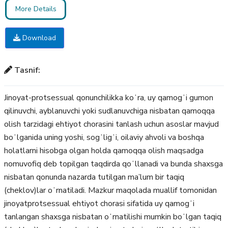
More Details
Download
Tasnif:
Jinoyat-protsessual qonunchilikka koʻra, uy qamogʻi gumon
qilinuvchi, ayblanuvchi yoki sudlanuvchiga nisbatan qamoqqa
olish tarzidagi ehtiyot chorasini tanlash uchun asoslar mavjud
boʻlganida uning yoshi, sogʻligʻi, oilaviy ahvoli va boshqa
holatlarni hisobga olgan holda qamoqqa olish maqsadga
nomuvofiq deb topilgan taqdirda qoʻllanadi va bunda shaxsga
nisbatan qonunda nazarda tutilgan ma’lum bir taqiq
(cheklov)lar oʻrnatiladi. Mazkur maqolada muallif tomonidan
jinoyatprotsessual ehtiyot chorasi sifatida uy qamogʻi
tanlangan shaxsga nisbatan oʻrnatilishi mumkin boʻlgan taqiq