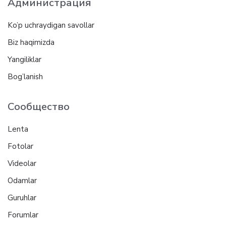
Администрация
Ko’p uchraydigan savollar
Biz haqimizda
Yangiliklar
Bog’lanish
Сообщество
Lenta
Fotolar
Videolar
Odamlar
Guruhlar
Forumlar