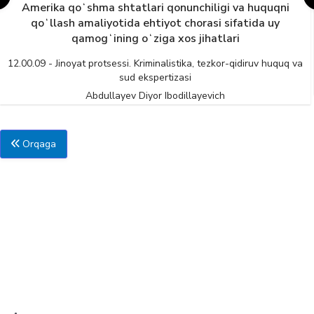
Amerika qoʻshma shtatlari qonunchiligi va huquqni
qoʻllash amaliyotida ehtiyot chorasi sifatida uy
qamogʻining oʻziga xos jihatlari
12.00.09 - Jinoyat protsessi. Kriminalistika, tezkor-qidiruv huquq va
sud ekspertizasi
Abdullayev Diyor Ibodillayevich
Orqaga