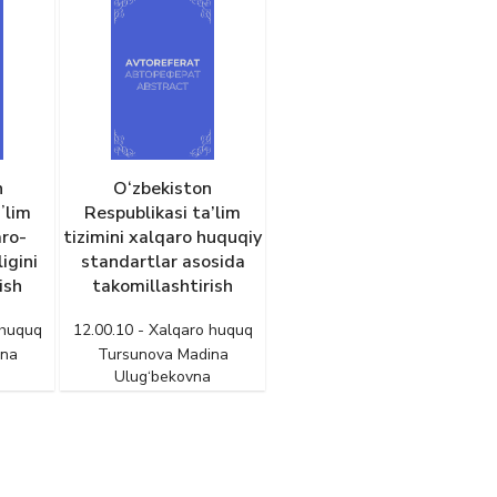
n
O‘zbekiston
ʼlim
Respublikasi ta’lim
ro-
tizimini xalqaro huquqiy
igini
standartlar asosida
ish
takomillashtirish
 huquq
12.00.10 - Xalqaro huquq
ina
Tursunova Madina
Ulug‘bekovna