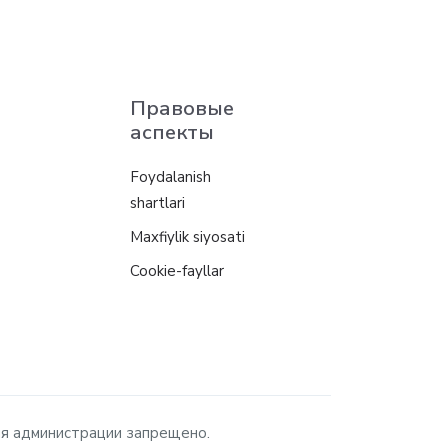
Правовые
аспекты
Foydalanish
shartlari
Maxfiylik siyosati
Cookie-fayllar
ия администрации запрещено.