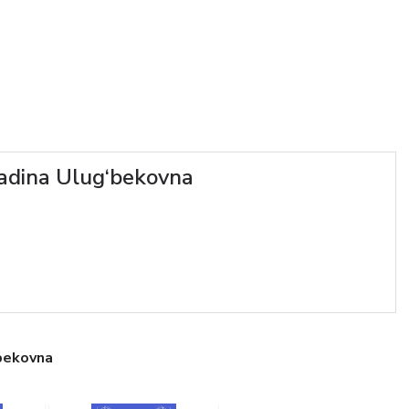
adina Ulug‘bekovna
bekovna