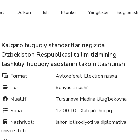
at
Do’kon
Ish
E’lonlar
Yangiliklar
Bog’lanish
Xalqaro huquqiy standartlar negizida
O‘zbekiston Respublikasi ta’lim tizimining
tashkiliy-huquqiy asoslarini takomillashtirish
Format:
Avtoreferat
Elektron nusxa
,
Tur:
Seriyasiz nashr
Muallif:
Tursunova Madina Ulug‘bekovna
Soha:
12.00.10 - Xalqaro huquq
Nashriyot:
Jahon iqtisodiyoti va diplomatiya
universiteti