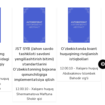
savdo
O‘zbekistonda kvant
Xorijiy davlatlar sud
doni
huquqining rivojlanish
qarorlarini tan olish va
itimi)
istiqbollari
ijro etish bo‘yicha
ni
xalqaro-huquqiy
12.00.10 - Xalqaro huquq
bojxona
hamkorlik
Abdixakimov Islombek
ga
Bahodir o‘g‘li
12.00.10 - Xalqaro huquq
qilish
Xaliqulov Komoliddin
Nosirovich
 huquq
ftuna