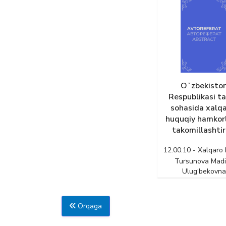
Oʻzbekisto
Respublikasi ta
sohasida xalqa
huquqiy hamkorl
takomillashtir
12.00.10 - Xalqaro
Tursunova Mad
Ulug‘bekovna
Orqaga