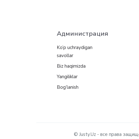
Администрация
Ko’p uchraydigan
savollar
Biz haqimizda
Yangiliklar
Bog’lanish
© Justy.Uz - все права защ