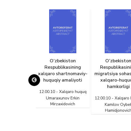
zbekiston
O‘zbekiston
JST SYB (Jahon 
ublikasining
Respublikasining
tashkiloti sav
 shartnomaviy-
migratsiya sohasidagi
yengillashtirish b
iy amaliyoti
xalqaro-huquqiy
standartlari
hamkorligi
O‘zbekistonning 
 - Xalqaro huquq
qonunchiligi
axunov Erkin
12.00.10 - Xalqaro huquq
implementatsiya 
rzaxidovich
Kamilov Oybek
Hamidjonovich
12.00.10 - Xalqaro
Shermamatova Ma
Shokir qizi