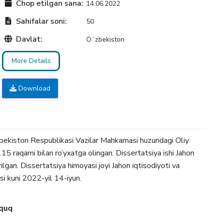
Chop etilgan sana:
14.06.2022
Sahifalar soni:
50
Davlat:
Oʻzbekiston
More Details
Download
zbekiston Respublikasi Vazilar Mahkamasi huzuridagi Oliy
 raqami bilan ro’yxatga olingan. Dissertatsiya ishi Jahon
ilgan. Dissertatsiya himoyasi joyi Jahon iqtisodiyoti va
si kuni 2022-yil 14-iyun.
uquq