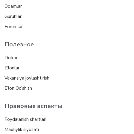
Odamlar
Guruhlar
Forumlar
Полезное
Do’kon
E’lonlar
Vakansiya joylashtirish
E’lon Qo’shish
Правовые аспекты
Foydalanish shartlari
Maxfiylik siyosati