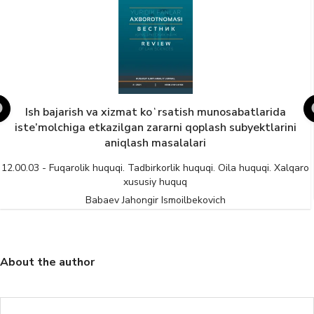
Ish bajarish va xizmat koʻrsatish munosabatlarida
iste’molchiga etkazilgan zararni qoplash subyektlarini
aniqlash masalalari
12.00.03 - Fuqarolik huquqi. Tadbirkorlik huquqi. Oila huquqi. Xalqaro
xususiy huquq
Babaev Jahongir Ismoilbekovich
About the author