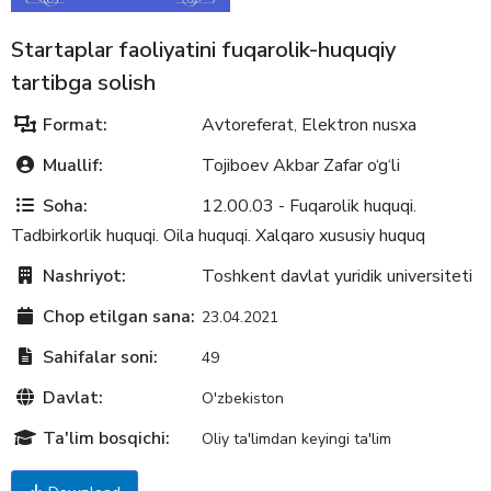
Startaplar faoliyatini fuqarolik-huquqiy
tartibga solish
Format:
Avtoreferat
Elektron nusxa
,
Muallif:
Tojiboev Akbar Zafar o‘g‘li
Soha:
12.00.03 - Fuqarolik huquqi.
Tadbirkorlik huquqi. Oila huquqi. Xalqaro xususiy huquq
Nashriyot:
Toshkent davlat yuridik universiteti
Chop etilgan sana:
23.04.2021
Sahifalar soni:
49
Davlat:
O'zbekiston
Ta'lim bosqichi:
Oliy ta'limdan keyingi ta'lim