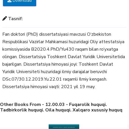
Download
Tasnif:
Fan doktori (PhD) dissertatsiyasi mavzusi O‘zbekiston
Respublikasi Vazirlar Mahkamasi huzuridagi Oliy attestatsiya
komissiyasida B2020.4.PhD/Yu430 raqam bilan ro‘yxatga
olingan. Dissertatsiya Toshkent Davlat Yuridik Universitetida
bajarilgan. Dissertatsiya himoyasi joyi: Toshkent Davlat
Yuridik Universiteti huzuridagi ilmiy darajalar beruvchi
DSc.07/30.12.2019.Yu.22.01 raqamli Ilmiy kengash.
Dissertatsiya himoyasi vaqti: 2021 yil 19 may.
Other Books From - 12.00.03 - Fuqarolik huquqi.
Tadbirkorlik huquqi. Oila huquqi. Xalqaro xususiy huquq