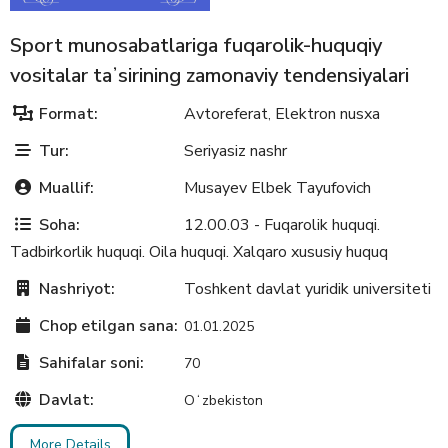
Sport munosabatlariga fuqarolik-huquqiy
vositalar taʼsirining zamonaviy tendensiyalari
Format:
Avtoreferat
Elektron nusxa
,
Tur:
Seriyasiz nashr
Muallif:
Musayev Elbek Tayufovich
Soha:
12.00.03 - Fuqarolik huquqi.
Tadbirkorlik huquqi. Oila huquqi. Xalqaro xususiy huquq
Nashriyot:
Toshkent davlat yuridik universiteti
Chop etilgan sana:
01.01.2025
Sahifalar soni:
70
Davlat:
Oʻzbekiston
More Details