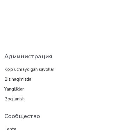
Администрация
Ko’p uchraydigan savollar
Biz haqimizda
Yangiliklar
Bog’lanish
Сообщество
Lenta