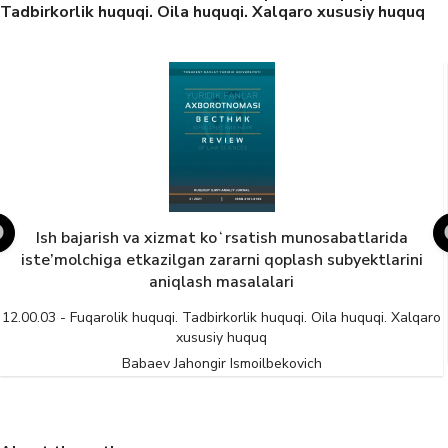
Tadbirkorlik huquqi. Oila huquqi. Xalqaro xususiy huquq
Ish bajarish va xizmat koʻrsatish munosabatlarida
iste’molchiga etkazilgan zararni qoplash subyektlarini
aniqlash masalalari
12.00.03 - Fuqarolik huquqi. Tadbirkorlik huquqi. Oila huquqi. Xalqaro
xususiy huquq
Babaev Jahongir Ismoilbekovich