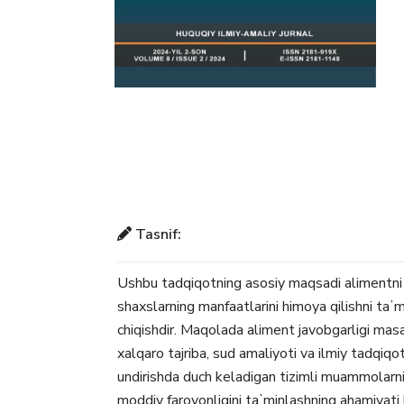
Tasnif:
Ushbu tadqiqotning asosiy maqsadi alimentni 
shaxslarning manfaatlarini himoya qilishni taʼ
chiqishdir. Maqolada aliment javobgarligi masa
xalqaro tajriba, sud amaliyoti va ilmiy tadqiqot
undirishda duch keladigan tizimli muammolarni h
moddiy farovonligini taʼminlashning ahamiyati