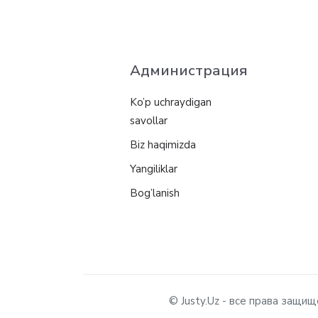
Администрация
Ko’p uchraydigan
savollar
Biz haqimizda
Yangiliklar
Bog’lanish
© Justy.Uz - все права защ