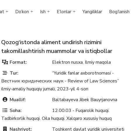
at
Do’kon
Ish
E’lonlar
Yangiliklar
Bog’lanish
Qozog‘istonda aliment undirish rizimini
takomillashtirish muammolar va istiqbollar
Format:
Elektron nusxa
Ilmiy maqola
,
Tur:
“Yuridik fanlar axborotnomasi -
Вестник юридических наук - Review of Law Sciences”
ilmiy-amaliy huquqiy jurnali, 2023-yil 4-son
Muallif:
Baltabayeva Jibek Bauyrjanovna
Soha:
12.00.03 - Fuqarolik huquqi.
Tadbirkorlik huquqi. Oila huquqi. Xalqaro xususiy huquq
Nashriyot:
Toshkent davlat yuridik universiteti