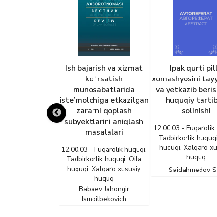
zbekiston
Ish bajarish va xizmat
Ipak qurti pil
ublikasining
koʻrsatish
xomashyosini tay
 huquqi bo‘yicha
munosabatlarida
va yetkazib beri
ak yo‘qolgan
iste’molchiga etkazilgan
huquqiy tarti
iy shaxslarni
zararni qoplash
solinishi
qiy tartibga
subyektlarini aniqlash
12.00.03 - Fuqarolik
ing o‘ziga xos
masalalari
Tadbirkorlik huquqi
atlari, bedarak
huquqi. Xalqaro xu
12.00.03 - Fuqarolik huquqi.
nlik tushunchasi
huquq
Tadbirkorlik huquqi. Oila
aniqlash fakti
huquqi. Xalqaro xususiy
Saidahmedov S
asoslari
huquq
Babaev Jahongir
 Fuqarolik huquqi.
Ismoilbekovich
rlik huquqi. Oila
 Xalqaro xususiy