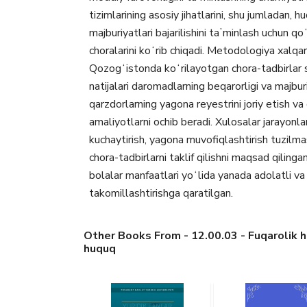
tizimlarining asosiy jihatlarini, shu jumladan, 
majburiyatlari bajarilishini taʼminlash uchun q
choralarini koʻrib chiqadi. Metodologiya xalqaro 
Qozogʻistonda koʻrilayotgan chora-tadbirlar sam
natijalari daromadlarning beqarorligi va majb
qarzdorlarning yagona reyestrini joriy etish va
amaliyotlarni ochib beradi. Xulosalar jarayonla
kuchaytirish, yagona muvofiqlashtirish tuzilma
chora-tadbirlarni taklif qilishni maqsad qiling
bolalar manfaatlari yoʻlida yanada adolatli va s
takomillashtirishga qaratilgan.
Other Books From - 12.00.03 - Fuqarolik hu
huquq