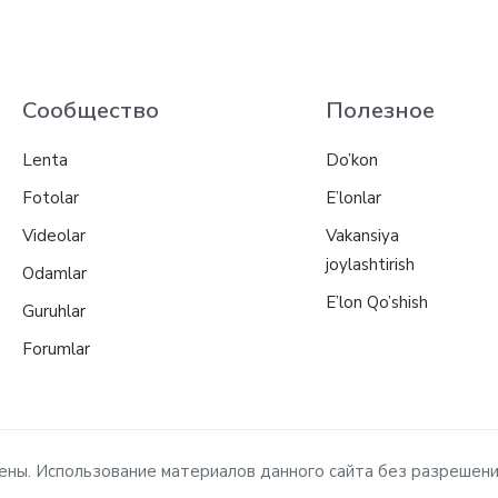
Сообщество
Полезное
Lenta
Do’kon
Fotolar
E’lonlar
Videolar
Vakansiya
joylashtirish
Odamlar
E’lon Qo’shish
Guruhlar
Forumlar
ищены. Использование материалов данного сайта без разрешен