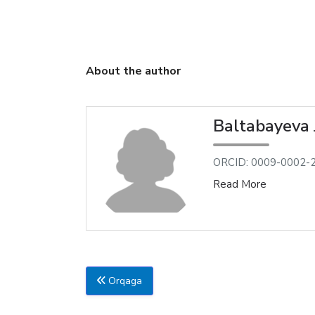
huquq
 Leyla Mariusovna
About the author
Baltabayeva 
ORCID: 0009-0002-
Read More
Orqaga