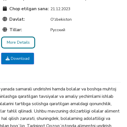
Chop etilgan sana:
21.12.2023
Davlat:
O'zbekiston
Tillar:
Русский
More Details
Download
yanada samarali undirishni hamda bolalar va boshqa muhtoj
minlashga qaratilgan tavsiyalar va amaliy yechimlarni ishlab
lalarini tartibga solishga qaratilgan amaldagi qonunchilik,
lar tahlil qilinadi. Ushbu mavzuning dolzarbligi oilalar aliment
al qilish zarurati, shuningdek, bolalarning adolatliligi va
 bilan bogʻliq. Tadqiqot Qozogʻistonda alimentni undirish