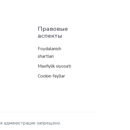
Правовые
аспекты
Foydalanish
shartlari
Maxfiylik siyosati
Cookie-fayllar
ия администрации запрещено.