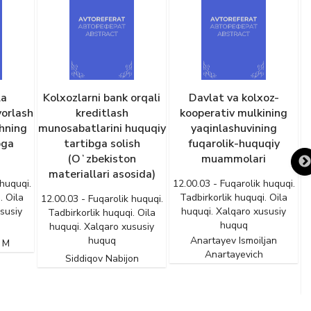
la
Kolxozlarni bank orqali
Davlat va kolxoz-
yorlash
kreditlash
kooperativ mulkining
shning
munosabatlarini huquqiy
yaqinlashuvining
bga
tartibga solish
fuqarolik-huquqiy
(Oʻzbekiston
muammolari
materiallari asosida)
 huquqi.
12.00.03 - Fuqarolik huquqi.
. Oila
Tadbirkorlik huquqi. Oila
12.00.03 - Fuqarolik huquqi.
susiy
huquqi. Xalqaro xususiy
Tadbirkorlik huquqi. Oila
1
huquq
huquqi. Xalqaro xususiy
huquq
Anartayev Ismoiljan
 M
Anartayevich
Siddiqov Nabijon