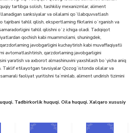
huquqiy tartibga solish, tashkiliy mexanizmlar, aliment
oʻllanadigan sanksiyalar va oilalarni qoʻllabquvvatlash
tajribani tahlil qilish, ekspertlarning fikrlarini oʻrganish va
aradorligini tahlil qilishni oʻz ichiga oladi. Tadqiqot
uriyatlardan qochish kabi muammolarni, shuningdek,
 qarzdorlarning javobgarligini kuchaytirish kabi muvaffaqiyatli
rni avtomatlashtirish, qarzdorlarning javobgarligini
sini yaratish va axborot almashinuvini yaxshilash boʻyicha aniq
an. Taklif etilayotgan tavsiyalar Qozogʻistonda oilalar va
amarali faoliyat yuritishni taʼminlab, aliment undirish tizimini
quqi. Tadbirkorlik huquqi. Oila huquqi. Xalqaro xususiy