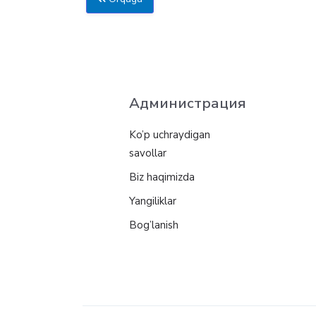
Администрация
Ko’p uchraydigan
savollar
Biz haqimizda
Yangiliklar
Bog’lanish