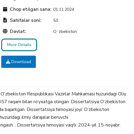
Chop etilgan sana:
01.11.2024
Sahifalar soni:
53
Davlat:
Oʻzbekiston
More Details
Download
 O‘zbekiston Respublikasi Vazirlar Mahkamasi huzuridagi Oliy
7 raqam bilan ro‘yxatga olingan. Dissertatsiya O‘zbekiston
da bajarilgan. Dissertatsiya himoyasi joyi: O‘zbekiston
huzuridagi ilmiy darajalar beruvchi
gash. . Dissertatsiya himoyasi vaqti: 2024-yil 15-noyabr.