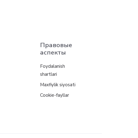
Правовые
аспекты
Foydalanish
shartlari
Maxfiylik siyosati
Cookie-fayllar