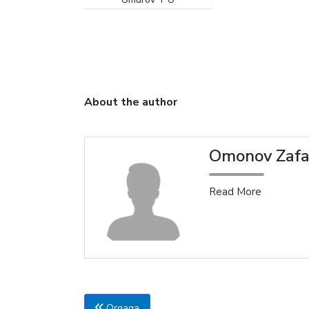
huquqi
jonov Muxtorjon
isher oʻg‘li
About the author
Omonov Zafa
Read More
Orqaga