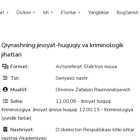
at
Do’kon
Ish
E’lonlar
Yangiliklar
Bog’lanish
Qiynashning jinoyat-huquqiy va kriminologik
jihatlari
Format:
Avtoreferat
Elektron nusxa
,
Tur:
Seriyasiz nashr
Muallif:
Omonov Zafarjon Raxmonaliyevich
Soha:
12.00.08 - Jinoyat huquqi.
Kriminologiya. Jinoyat-ijroiya huquqi
12.00.15 - Kriminologiya
,
(yuridik fanlar)
Nashriyot:
O‘zbekiston Respublikasi Ichki ishlar
vazirligi Akademiyasi