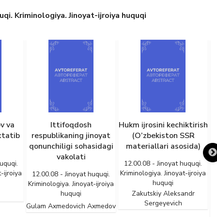
i. Kriminologiya. Jinoyat-ijroiya huquqi
v va
Ittifoqdosh
Hukm ijrosini kechiktirish
J
xtatib
respublikaning jinoyat
(O’zbekiston SSR
qonunchiligi sohasidagi
materiallari asosida)
v
vakolati
uquqi.
12.00.08 - Jinoyat huquqi.
-ijroiya
Kriminologiya. Jinoyat-ijroiya
12.00.08 - Jinoyat huquqi.
huquqi
Kriminologiya. Jinoyat-ijroiya
huquqi
Zakutskiy Aleksandr
G
Sergeyevich
Gulam Axmedovich Axmedov
K