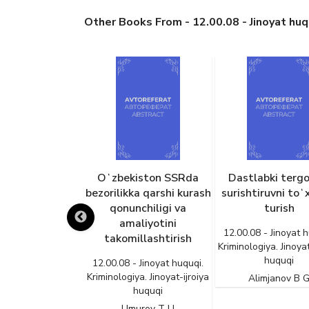
Other Books From - 12.00.08 - Jinoyat huquq
xavfsizligi va
Oʻzbekiston SSRda
Dastlabki tergo
artibiga tahdid
bezorilikka qarshi kurash
surishtiruvni toʻ
n materiallarni
qonunchiligi va
turish
lash, saqlash,
amaliyotini
12.00.08 - Jinoyat h
h yoki namoyish
takomillashtirish
Kriminologiya. Jinoyat
oyatining jinoiy-
huquqi
12.00.08 - Jinoyat huquqi.
iy jihatlari
Kriminologiya. Jinoyat-ijroiya
Alimjanov B 
huquqi
- Jinoyat huquqi.
iya. Jinoyat-ijroiya
Umurov T U