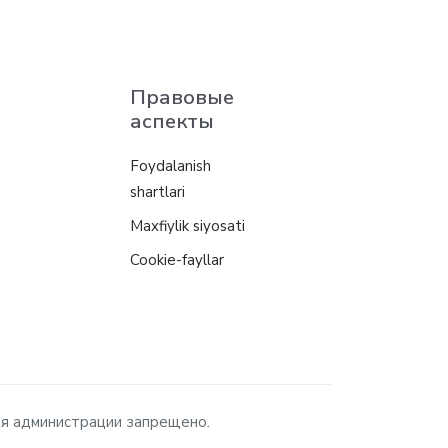
Правовые
аспекты
Foydalanish
shartlari
Maxfiylik siyosati
Cookie-fayllar
ия администрации запрещено.