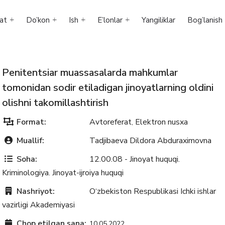
at
Do’kon
Ish
E’lonlar
Yangiliklar
Bog’lanish
Penitentsiar muassasalarda mahkumlar
tomonidan sodir etiladigan jinoyatlarning oldini
olishni takomillashtirish
Format:
Avtoreferat
Elektron nusxa
,
Muallif:
Tadjibaeva Dildora Abduraximovna
Soha:
12.00.08 - Jinoyat huquqi.
Kriminologiya. Jinoyat-ijroiya huquqi
Nashriyot:
O‘zbekiston Respublikasi Ichki ishlar
vazirligi Akademiyasi
Chop etilgan sana:
10.05.2022