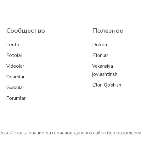
Сообщество
Полезное
Lenta
Do’kon
Fotolar
E’lonlar
Videolar
Vakansiya
joylashtirish
Odamlar
E’lon Qo’shish
Guruhlar
Forumlar
ищены. Использование материалов данного сайта без разрешен