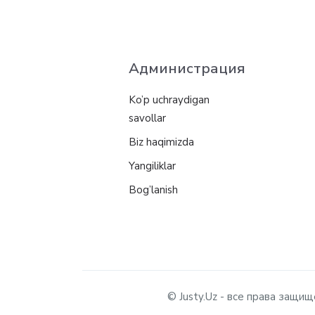
Администрация
Ko’p uchraydigan
savollar
Biz haqimizda
Yangiliklar
Bog’lanish
© Justy.Uz - все права защ