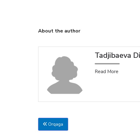
ʻg‘li
About the author
Tadjibaeva D
Read More
Orqaga