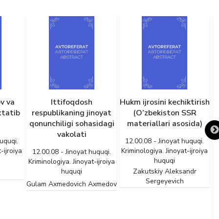
Ittifoqdosh
Hukm ijrosini kechiktirish
Jamoat 
respublikaning jinoyat
(O’zbekiston SSR
bo’y
qonunchiligi sohasidagi
materiallari asosida)
vakilla
vakolati
faol
12.00.08 - Jinoyat huquqi.
qiluv
a
Kriminologiya. Jinoyat-ijroiya
12.00.08 - Jinoyat huquqi.
qarsh
huquqi
Kriminologiya. Jinoyat-ijroiya
huquqi
Zakutskiy Aleksandr
Sergeyevich
Gulam Axmedovich Axmedov
12.00.0
Kriminol
Sul