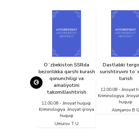
izligi va
Oʻzbekiston SSRda
Dastlabki tergov va
iga tahdid
bezorilikka qarshi kurash
surishtiruvni toʻxtatib
eriallarni
qonunchiligi va
turish
saqlash,
amaliyotini
12.00.08 - Jinoyat huquqi.
i namoyish
takomillashtirish
Kriminologiya. Jinoyat-ijroiy
ing jinoiy-
huquqi
12.00.08 - Jinoyat huquqi.
hatlari
Kriminologiya. Jinoyat-ijroiya
Alimjanov B G
huquqi
yat huquqi.
noyat-ijroiya
Umurov T U
i
uxtorjon