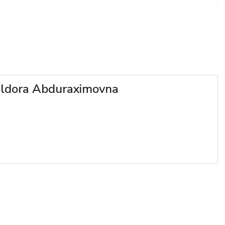
H
ildora Abduraximovna