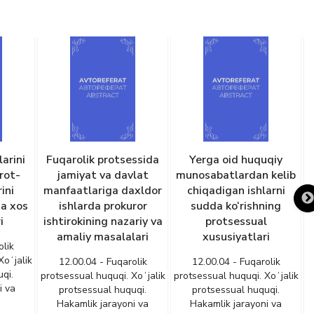
olik protsessida
Yerga oid huquqiy
Fuqarolik prot
iyat va davlat
munosabatlardan kelib
alohida tart
atlariga daxldor
chiqadigan ishlarni
ko‘riladigan is
larda prokuror
sudda ko‘rishning
ayrim turla
okining nazariy va
protsessual
takomillasht
liy masalalari
xususiyatlari
12.00.04 - Fuq
protsessual huquqi
0.04 - Fuqarolik
12.00.04 - Fuqarolik
protsessual hu
ual huquqi. Xoʻjalik
protsessual huquqi. Xoʻjalik
Hakamlik jaray
tsessual huquqi.
protsessual huquqi.
mediatsiy
mlik jarayoni va
Hakamlik jarayoni va