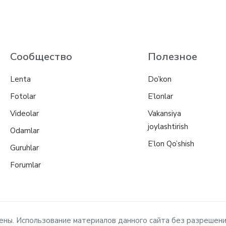
Сообщество
Полезное
Lenta
Do’kon
Fotolar
E’lonlar
Videolar
Vakansiya
joylashtirish
Odamlar
E’lon Qo’shish
Guruhlar
Forumlar
ищены. Использование материалов данного сайта без разрешен