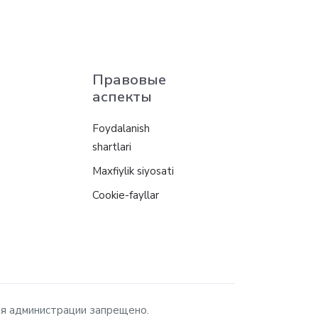
Правовые
аспекты
Foydalanish
shartlari
Maxfiylik siyosati
Cookie-fayllar
ия администрации запрещено.