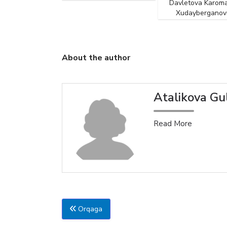
Davletova Karomatjon
Xudayberganovna
U
About the author
Atalikova Gu
Read More
Orqaga