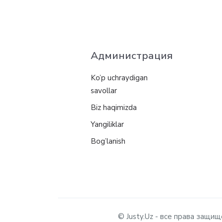
Администрация
Ko’p uchraydigan
savollar
Biz haqimizda
Yangiliklar
Bog’lanish
© Justy.Uz - все права защ