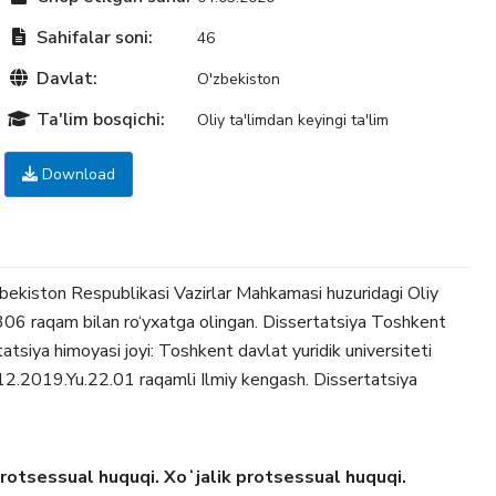
Sahifalar soni:
46
Davlat:
O'zbekiston
Ta'lim bosqichi:
Oliy ta'limdan keyingi ta'lim
Download
zbekiston Respublikasi Vazirlar Mahkamasi huzuridagi Oliy
6 raqam bilan ro‘yxatga olingan. Dissertatsiya Toshkent
tatsiya himoyasi joyi: Toshkent davlat yuridik universiteti
.12.2019.Yu.22.01 raqamli Ilmiy kengash. Dissertatsiya
rotsessual huquqi. Xoʻjalik protsessual huquqi.