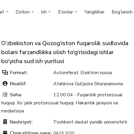
at
Do’kon
Ish
E’lonlar
Yangiliklar
Bog’lanish
O‘zbekiston va Qozog‘iston fuqarolik sudlovida
bolani farzandlikka olish to‘g‘risidagi ishlar
bo‘yicha sud ish yurituvi
Format:
Avtoreferat
Elektron nusxa
,
Muallif:
Atalikova Gul’jazira Shuraxanovna
Soha:
12.00.04 - Fuqarolik protsessual
huquqi. Xoʻjalik protsessual huquqi. Hakamlik jarayoni va
mediatsiya
Nashriyot:
Toshkent davlat yuridik universiteti
Chop etilgan sana:
04.03.2020