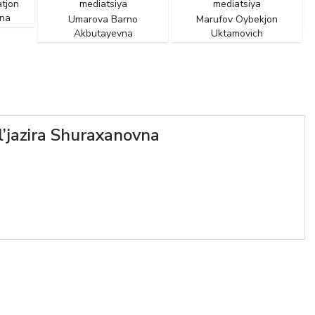
mediatsiya
mediatsiya
Subxonov She
Muhammad o‘
marova Barno
Marufov Oybekjon
Akbutayevna
Uktamovich
l’jazira Shuraxanovna