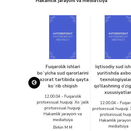
Hakamlik jarayoni va mediatsiya
Fuqarolik ishlari
Iqtisodiy sud ishlarini
Fuqar
boʻyicha sud qarorlarini
yuritishda axborot-
jam
nazorat tartibida qayta
texnologiyalarini
manfa
i
koʻrib chiqish
qo‘llashning o‘ziga xos
ish
xususiyatlari
ishtir
12.00.04 - Fuqarolik
ama
k
protsessual huquqi. Xoʻjalik
12.00.04 - Fuqarolik
protsessual huquqi.
protsessual huquqi. Xoʻjalik
12.0
Hakamlik jarayoni va
protsessual huquqi.
protsess
mediatsiya
Hakamlik jarayoni va
pro
mediatsiya
Haka
Birkin M M