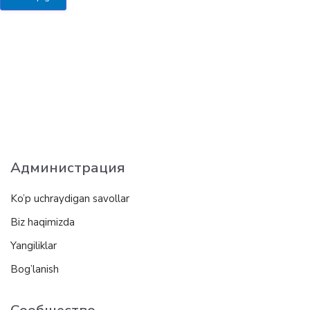
Администрация
Ko’p uchraydigan savollar
Biz haqimizda
Yangiliklar
Bog’lanish