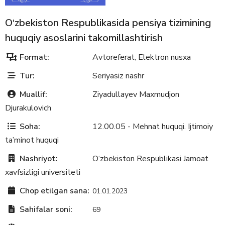
O‘zbekiston Respublikasida pensiya tizimining
huquqiy asoslarini takomillashtirish
Format:
Avtoreferat
Elektron nusxa
,
Tur:
Seriyasiz nashr
Muallif:
Ziyadullayev Maxmudjon
Djurakulovich
Soha:
12.00.05 - Mehnat huquqi. Ijtimoiy
ta’minot huquqi
Nashriyot:
O‘zbekiston Respublikasi Jamoat
xavfsizligi universiteti
Chop etilgan sana:
01.01.2023
Sahifalar soni:
69