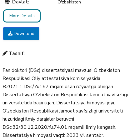
Davlat:
O'zbekiston
More Details
Download
Tasnif:
Fan doktori (DSc) dissertatsiyasi mavzusi O‘zbekiston
Respublikasi Oliy attestatsiya komissiyasida
B2021.1.DSc/Yu157 raqam bilan ro‘yxatga olingan.
Dissertatsiya O‘zbekiston Respublikasi Jamoat xavfsizligi
universitetida bajarilgan. Dissertatsiya himoyasi joyi:
O‘zbekiston Respublikasi Jamoat xavfsizligi universiteti
huzuridagi ilmiy darajalar beruvchi
DSc.32/30.12.2020.Yu.74.01 raqamli Ilmiy kengash.
Dissertatsiya himoyasi vaqti: 2023 yil sentabr.