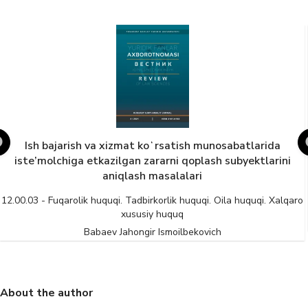
Ish bajarish va xizmat koʻrsatish munosabatlarida
iste’molchiga etkazilgan zararni qoplash subyektlarini
aniqlash masalalari
12.00.03 - Fuqarolik huquqi. Tadbirkorlik huquqi. Oila huquqi. Xalqaro
xususiy huquq
Babaev Jahongir Ismoilbekovich
About the author