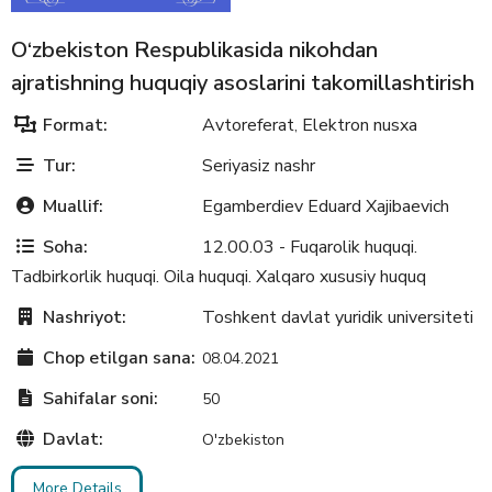
O‘zbekiston Respublikasida nikohdan
ajratishning huquqiy asoslarini takomillashtirish
Format:
Avtoreferat
Elektron nusxa
,
Tur:
Seriyasiz nashr
Muallif:
Egamberdiev Eduard Xajibaevich
Soha:
12.00.03 - Fuqarolik huquqi.
Tadbirkorlik huquqi. Oila huquqi. Xalqaro xususiy huquq
Nashriyot:
Toshkent davlat yuridik universiteti
Chop etilgan sana:
08.04.2021
Sahifalar soni:
50
Davlat:
O'zbekiston
More Details