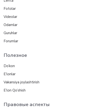
Lenta
Fotolar
Videolar
Odamlar
Guruhlar
Forumlar
Полезное
Do’kon
E’lonlar
Vakansiya joylashtirish
E’lon Qo’shish
Правовые аспекты