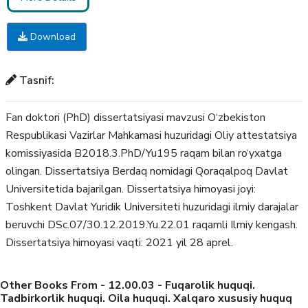
Download
Tasnif:
Fan doktori (PhD) dissertatsiyasi mavzusi O‘zbekiston
Respublikasi Vazirlar Mahkamasi huzuridagi Oliy attestatsiya
komissiyasida B2018.3.PhD/Yu195 raqam bilan ro‘yxatga
olingan. Dissertatsiya Berdaq nomidagi Qoraqalpoq Davlat
Universitetida bajarilgan. Dissertatsiya himoyasi joyi:
Toshkent Davlat Yuridik Universiteti huzuridagi ilmiy darajalar
beruvchi DSc.07/30.12.2019.Yu.22.01 raqamli Ilmiy kengash.
Dissertatsiya himoyasi vaqti: 2021 yil 28 aprel.
Other Books From - 12.00.03 - Fuqarolik huquqi.
Tadbirkorlik huquqi. Oila huquqi. Xalqaro xususiy huquq