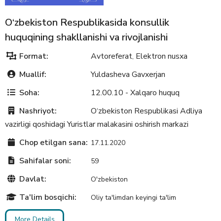
O‘zbekiston Respublikasida konsullik
huquqining shakllanishi va rivojlanishi
Format:
Avtoreferat
Elektron nusxa
,
Muallif:
Yuldasheva Gavxerjan
Soha:
12.00.10 - Xalqaro huquq
Nashriyot:
O‘zbekiston Respublikasi Adliya
vazirligi qoshidagi Yuristlar malakasini oshirish markazi
Chop etilgan sana:
17.11.2020
Sahifalar soni:
59
Davlat:
O'zbekiston
Ta'lim bosqichi:
Oliy ta'limdan keyingi ta'lim
More Details