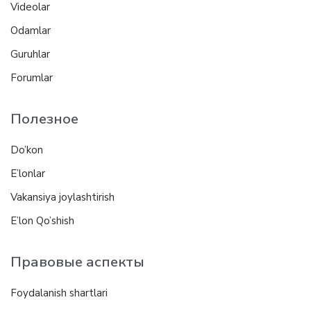
Videolar
Odamlar
Guruhlar
Forumlar
Полезное
Do’kon
E’lonlar
Vakansiya joylashtirish
E’lon Qo’shish
Правовые аспекты
Foydalanish shartlari