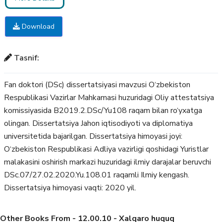
Download
Tasnif:
Fan doktori (DSc) dissertatsiyasi mavzusi O‘zbekiston
Respublikasi Vazirlar Mahkamasi huzuridagi Oliy attestatsiya
komissiyasida B2019.2.DSc/Yu108 raqam bilan ro‘yxatga
olingan. Dissertatsiya Jahon iqtisodiyoti va diplomatiya
universitetida bajarilgan. Dissertatsiya himoyasi joyi:
O‘zbekiston Respublikasi Adliya vazirligi qoshidagi Yuristlar
malakasini oshirish markazi huzuridagi ilmiy darajalar beruvchi
DSc.07/27.02.2020.Yu.108.01 raqamli Ilmiy kengash.
Dissertatsiya himoyasi vaqti: 2020 yil.
Other Books From - 12.00.10 - Xalqaro huquq