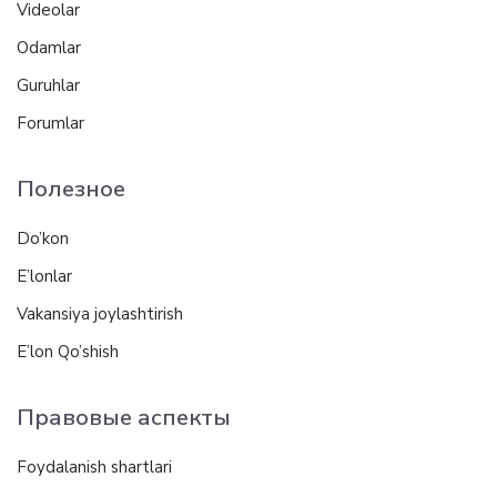
Videolar
Odamlar
Guruhlar
Forumlar
Полезное
Do’kon
E’lonlar
Vakansiya joylashtirish
E’lon Qo’shish
Правовые аспекты
Foydalanish shartlari