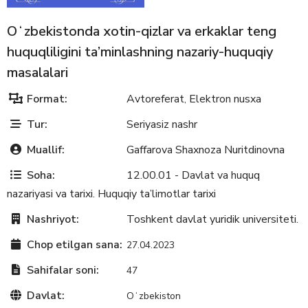
Oʻzbekistonda xotin-qizlar va erkaklar teng
huquqliligini ta’minlashning nazariy-huquqiy
masalalari
Format:
Avtoreferat
Elektron nusxa
,
Tur:
Seriyasiz nashr
Muallif:
Gaffarova Shaxnoza Nuritdinovna
Soha:
12.00.01 - Davlat va huquq
nazariyasi va tarixi. Huquqiy ta’limotlar tarixi
Nashriyot:
Toshkent davlat yuridik universiteti.
Chop etilgan sana:
27.04.2023
Sahifalar soni:
47
Davlat:
Oʻzbekiston