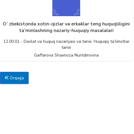
Oʻzbekistonda xotin-qizlar va erkaklar teng huquqliligini
ta’minlashning nazariy-huquqiy masalalari
12.00.01 - Davlat va huquq nazariyasi va tarixi. Huquqiy ta’limotlar
tarixi
Gaffarova Shaxnoza Nuritdinovna
Orqaga