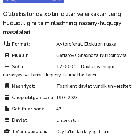
O‘zbekistonda xotin-qizlar va erkaklar teng
huquqliligini ta’minlashning nazariy-huquqiy
masalalari
Format:
Avtoreferat
Elektron nusxa
,
Muallif:
Gaffarova Shaxnoza Nuritdinovna
Soha:
12.00.01 - Davlat va huquq
nazariyasi va tarixi. Huquqiy ta’limotlar tarixi
Nashriyot:
Toshkent davlat yuridik universiteti
Chop etilgan sana:
19.04.2023
Sahifalar soni:
47
Davlat:
O'zbekiston
Ta'lim bosqichi:
Oliy ta'limdan keyingi ta'lim