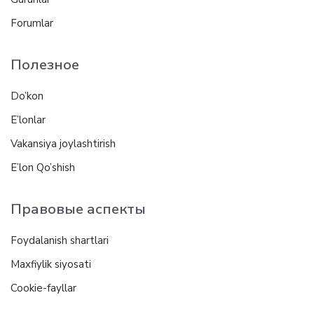
Forumlar
Полезное
Do’kon
E’lonlar
Vakansiya joylashtirish
E’lon Qo’shish
Правовые аспекты
Foydalanish shartlari
Maxfiylik siyosati
Cookie-fayllar