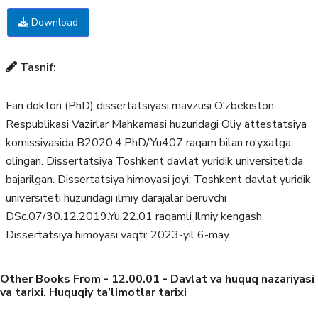
Download
Tasnif:
Fan doktori (PhD) dissertatsiyasi mavzusi O‘zbekiston
Respublikasi Vazirlar Mahkamasi huzuridagi Oliy attestatsiya
komissiyasida B2020.4.PhD/Yu407 raqam bilan ro‘yxatga
olingan. Dissertatsiya Toshkent davlat yuridik universitetida
bajarilgan. Dissertatsiya himoyasi joyi: Toshkent davlat yuridik
universiteti huzuridagi ilmiy darajalar beruvchi
DSc.07/30.12.2019.Yu.22.01 raqamli Ilmiy kengash.
Dissertatsiya himoyasi vaqti: 2023-yil 6-may.
Other Books From - 12.00.01 - Davlat va huquq nazariyasi
va tarixi. Huquqiy ta’limotlar tarixi