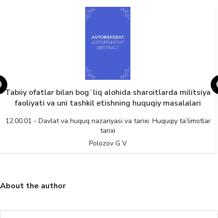
Tabiiy ofatlar bilan bogʻliq alohida sharoitlarda militsiya
faoliyati va uni tashkil etishning huquqiy masalalari
12.00.01 - Davlat va huquq nazariyasi va tarixi. Huquqiy ta’limotlar
tarixi
Polozov G V
About the author