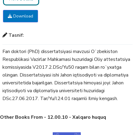
Download
Tasnif:
Fan doktori (PhD) dissertatsiyasi mavzusi Oʻzbekiston
Respublikasi Vazirlar Mahkamasi huzuridagi Oliy attestatsiya
komissiyasida V2017.2.DSc/Yu50 raqam bilan roʻyxatga
olingan. Dissertatsiyasi ishi Jahon iqtisodiyoti va diplomatiya
universitetida bajarilgan. Dissertatsiya himoyasi joyi: Jahon
iqtisodiyoti va diplomatiya universiteti huzuridagi
DSc.27.06.2017. Tar/Yu/I.24.01 raqamli Ilmiy kengash.
Other Books From - 12.00.10 - Xalqaro huquq