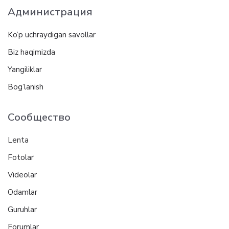
Администрация
Ko’p uchraydigan savollar
Biz haqimizda
Yangiliklar
Bog’lanish
Сообщество
Lenta
Fotolar
Videolar
Odamlar
Guruhlar
Forumlar