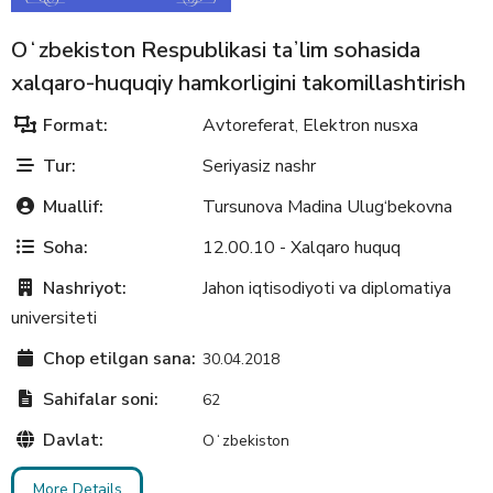
Oʻzbekiston Respublikasi taʼlim sohasida
xalqaro-huquqiy hamkorligini takomillashtirish
Format:
Avtoreferat
Elektron nusxa
,
Tur:
Seriyasiz nashr
Muallif:
Tursunova Madina Ulug‘bekovna
Soha:
12.00.10 - Xalqaro huquq
Nashriyot:
Jahon iqtisodiyoti va diplomatiya
universiteti
Chop etilgan sana:
30.04.2018
Sahifalar soni:
62
Davlat:
Oʻzbekiston
More Details