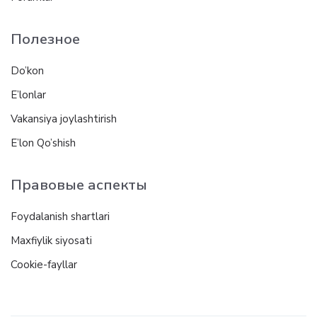
Полезное
Do’kon
E’lonlar
Vakansiya joylashtirish
E’lon Qo’shish
Правовые аспекты
Foydalanish shartlari
Maxfiylik siyosati
Cookie-fayllar