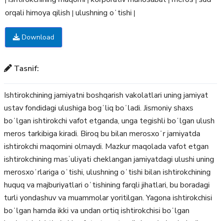
orqali himoya qilish
ulushning oʻtishi
|
|
Download
Tasnif:
Ishtirokchining jamiyatni boshqarish vakolatlari uning jamiyat
ustav fondidagi ulushiga bogʻliq boʻladi. Jismoniy shaxs
boʻlgan ishtirokchi vafot etganda, unga tegishli boʻlgan ulush
meros tarkibiga kiradi. Biroq bu bilan merosxoʻr jamiyatda
ishtirokchi maqomini olmaydi. Mazkur maqolada vafot etgan
ishtirokchining masʼuliyati cheklangan jamiyatdagi ulushi uning
merosxoʻrlariga oʻtishi, ulushning oʻtishi bilan ishtirokchining
huquq va majburiyatlari oʻtishining farqli jihatlari, bu boradagi
turli yondashuv va muammolar yoritilgan. Yagona ishtirokchisi
boʻlgan hamda ikki va undan ortiq ishtirokchisi boʻlgan