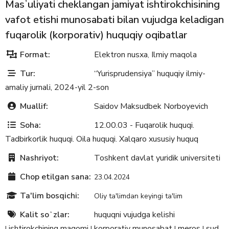
Masʼuliyati cheklangan jamiyat ishtirokchisining
vafot etishi munosabati bilan vujudga keladigan
fuqarolik (korporativ) huquqiy oqibatlar
Format:
Elektron nusxa
Ilmiy maqola
,
Tur:
“Yurisprudensiya” huquqiy ilmiy-
amaliy jurnali, 2024-yil 2-son
Muallif:
Saidov Maksudbek Norboyevich
Soha:
12.00.03 - Fuqarolik huquqi.
Tadbirkorlik huquqi. Oila huquqi. Xalqaro xususiy huquq
Nashriyot:
Toshkent davlat yuridik universiteti
Chop etilgan sana:
23.04.2024
Ta'lim bosqichi:
Oliy ta'limdan keyingi ta'lim
Kalit soʻzlar:
huquqni vujudga kelishi
ishtirokchining maqomi
korporativ munosabat
meros
sud
|
|
|
|