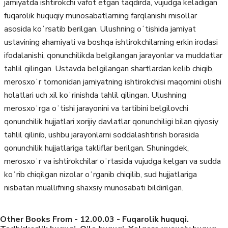
jamiyatda ishtirokchi vafot etgan taqdirda, vujudga keladigan
fuqarolik huquqiy munosabatlarning farqlanishi misollar
asosida koʻrsatib berilgan. Ulushning oʻtishida jamiyat
ustavining ahamiyati va boshqa ishtirokchilarning erkin irodasi
ifodalanishi, qonunchilikda belgilangan jarayonlar va muddatlar
tahlil qilingan. Ustavda belgilangan shartlardan kelib chiqib,
merosxoʻr tomonidan jamiyatning ishtirokchisi maqomini olishi
holatlari uch xil koʻrinishda tahlil qilingan. Ulushning
merosxoʻrga oʻtishi jarayonini va tartibini belgilovchi
qonunchilik hujjatlari xorijiy davlatlar qonunchiligi bilan qiyosiy
tahlil qilinib, ushbu jarayonlarni soddalashtirish borasida
qonunchilik hujjatlariga takliflar berilgan. Shuningdek,
merosxoʻr va ishtirokchilar oʻrtasida vujudga kelgan va sudda
koʻrib chiqilgan nizolar oʻrganib chiqilib, sud hujjatlariga
nisbatan muallifning shaxsiy munosabati bildirilgan.
Other Books From - 12.00.03 - Fuqarolik huquqi.