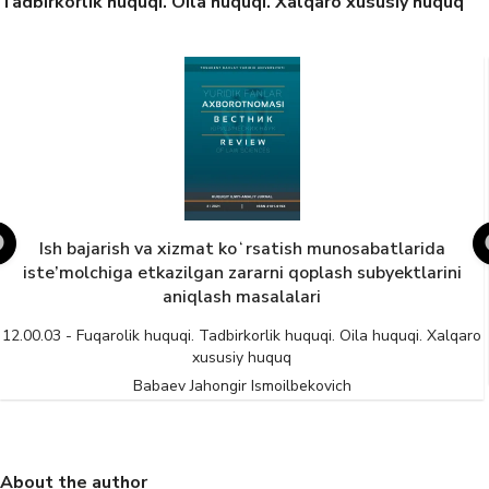
Tadbirkorlik huquqi. Oila huquqi. Xalqaro xususiy huquq
rida
Ipak qurti pilla xomashyosini tayyorlash va yet
larini
berishning huquqiy tartibga solinishi
12.00.03 - Fuqarolik huquqi. Tadbirkorlik huquqi. Oila huquq
xususiy huquq
i. Xalqaro
Saidahmedov S M
About the author