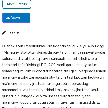
More Details
Download
Tasnif:
Oʻzbekiston Respublikasi Prezidentining 2023-yil 4-iyuldagi
“Maʼmuriy islohotlar doirasida oliy taʼlim, fan va innovatsiyalar
sohasida davlat boshqaruvini samarali tashkil qilish chora-
tadbirlari toʻgʻrisida”gi PQ–200-sonli qarorida oliy taʼlim
sohasidagi muhim islohotlar nazarda tutilgan. Maqolada ushbu
maʼmuriy islohotlar asosida oliy taʼlim tashkilotlari faoliyatini
maʼmuriy-huquqiy jihatdan tartibga solish borasidagi
muammolar va ularning yechimi ilmiy-nazariy jihatdan tahlil
qilinadi. Shuningdek, oliy taʼlim tashkilotlari faoliyatini
maʼmuriy-huquqiy tartibga solishni tavsiflash maqsadida E.