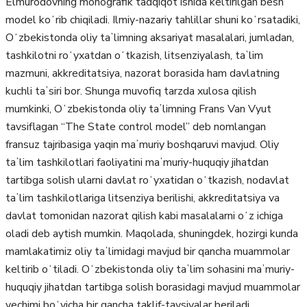
Elmurodovning monografik tadqiqot ishida keltirilgan besh
model koʻrib chiqiladi. Ilmiy-nazariy tahlillar shuni koʻrsatadiki,
Oʻzbekistonda oliy taʼlimning aksariyat masalalari, jumladan,
tashkilotni roʻyxatdan oʻtkazish, litsenziyalash, taʼlim
mazmuni, akkreditatsiya, nazorat borasida ham davlatning
kuchli taʼsiri bor. Shunga muvofiq tarzda xulosa qilish
mumkinki, Oʻzbekistonda oliy taʼlimning Frans Van Vyut
tavsiflagan “The State control model” deb nomlangan
fransuz tajribasiga yaqin maʼmuriy boshqaruvi mavjud. Oliy
taʼlim tashkilotlari faoliyatini maʼmuriy-huquqiy jihatdan
tartibga solish ularni davlat roʻyxatidan oʻtkazish, nodavlat
taʼlim tashkilotlariga litsenziya berilishi, akkreditatsiya va
davlat tomonidan nazorat qilish kabi masalalarni oʻz ichiga
oladi deb aytish mumkin. Maqolada, shuningdek, hozirgi kunda
mamlakatimiz oliy taʼlimidagi mavjud bir qancha muammolar
keltirib oʻtiladi. Oʻzbekistonda oliy taʼlim sohasini maʼmuriy-
huquqiy jihatdan tartibga solish borasidagi mavjud muammolar
yechimi boʻyicha bir qancha taklif-tavsiyalar beriladi.