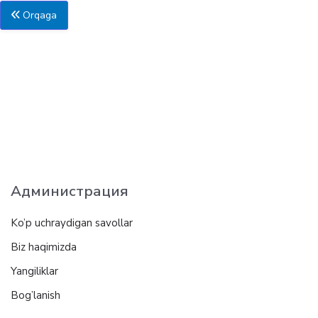
Orqaga
Администрация
Ko’p uchraydigan savollar
Biz haqimizda
Yangiliklar
Bog’lanish