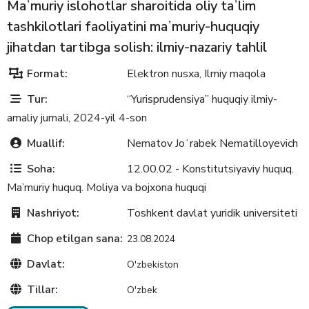
Maʼmuriy islohotlar sharoitida oliy taʼlim
tashkilotlari faoliyatini maʼmuriy-huquqiy
jihatdan tartibga solish: ilmiy-nazariy tahlil
Format:
Elektron nusxa
Ilmiy maqola
,
Tur:
“Yurisprudensiya” huquqiy ilmiy-
amaliy jurnali, 2024-yil 4-son
Muallif:
Nematov Joʻrabek Nematilloyevich
Soha:
12.00.02 - Konstitutsiyaviy huquq.
Ma’muriy huquq. Moliya va bojxona huquqi
Nashriyot:
Toshkent davlat yuridik universiteti
Chop etilgan sana:
23.08.2024
Davlat:
O'zbekiston
Tillar:
O'zbek