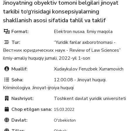
Jinoyatning obyektiv tomoni belgilari jinoyat
tarkibi to‘g‘risidagi konsepsiyalarning
shakllanish asosi sifatida tahlil va taklif
Format:
Elektron nusxa
Ilmiy maqola
,
Tur:
“Yuridik fanlar axborotnomasi -
Вестник юридических наук - Review of Law Sciences”
ilmiy-amaliy huquqiy jurnali, 2022-yil 1-son
Muallif:
Xudaykulov Feruzbek Xurramovich
Soha:
12.00.08 - Jinoyat huquqi.
Kriminologiya. Jinoyat-ijroiya huquqi
Nashriyot:
Toshkent davlat yuridik universiteti
Chop etilgan sana:
15.03.2022
Davlat:
O'zbekiston
Tillar: