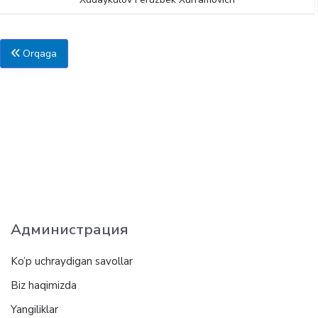
Orqaga
Администрация
Ko’p uchraydigan savollar
Biz haqimizda
Yangiliklar