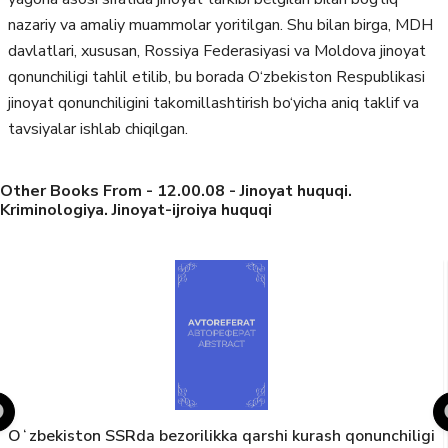
nazariy va amaliy muammolar yoritilgan. Shu bilan birga, MDH
davlatlari, xususan, Rossiya Federasiyasi va Moldova jinoyat
qonunchiligi tahlil etilib, bu borada O‘zbekiston Respublikasi
jinoyat qonunchiligini takomillashtirish bo‘yicha aniq taklif va
tavsiyalar ishlab chiqilgan.
Other Books From - 12.00.08 - Jinoyat huquqi.
Kriminologiya. Jinoyat-ijroiya huquqi
Dastlabki tergov va surishtiruvni toʻxtatib turish