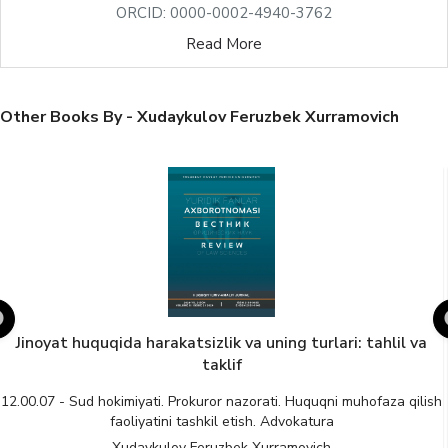
ORCID: 0000-0002-4940-3762
Read More
Other Books By - Xudaykulov Feruzbek Xurramovich
Qilmishni kvalifikatsiya qilishda jinoyat obyektiv tomoni
fakultativ belgilarining jinoyat-huquqiy jihatlari
h
12.00.08 - Jinoyat huquqi. Kriminologiya. Jinoyat-ijroiya huquqi
Xudaykulov Feruzbek Xurramovich