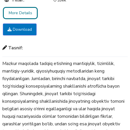
O'zbek
More Details
Download
Tasnif:
Mazkur maqolada tadqiq etishning mantiqiylik, tizimlilik,
mantiqiy-yuridik, qiyosiyhuquqiy metodlaridan keng
foydalanilgan. Jumladan, birinchi navbatda, jinoyat tarkibi
to‘g‘risidagi konsepsiyalarning shakllanishi atroflicha bayon
qilingan. Shuningdek, jinoyat tarkibi to‘g‘risidagi
konsepsiyalarning shakllanishida jinoyatning obyektiv tomoni
belgilari asosiy o‘rinni egallaganligi va ular haqida jinoyat
huquqi nazariyasida olimlar tomonidan bildirilgan fikrlar,
qarashlar yoritilgan bo‘lib, undan so‘ng esa jinoyat obyektiv