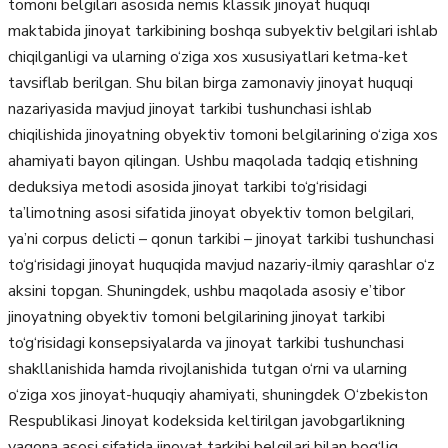
tomoni belgilari asosida nemis klassik jinoyat huquqi
maktabida jinoyat tarkibining boshqa subyektiv belgilari ishlab
chiqilganligi va ularning o‘ziga xos xususiyatlari ketma-ket
tavsiflab berilgan. Shu bilan birga zamonaviy jinoyat huquqi
nazariyasida mavjud jinoyat tarkibi tushunchasi ishlab
chiqilishida jinoyatning obyektiv tomoni belgilarining o‘ziga xos
ahamiyati bayon qilingan. Ushbu maqolada tadqiq etishning
deduksiya metodi asosida jinoyat tarkibi to‘g‘risidagi
ta’limotning asosi sifatida jinoyat obyektiv tomon belgilari,
ya’ni corpus delicti – qonun tarkibi – jinoyat tarkibi tushunchasi
to‘g‘risidagi jinoyat huquqida mavjud nazariy-ilmiy qarashlar o‘z
aksini topgan. Shuningdek, ushbu maqolada asosiy e’tibor
jinoyatning obyektiv tomoni belgilarining jinoyat tarkibi
to‘g‘risidagi konsepsiyalarda va jinoyat tarkibi tushunchasi
shakllanishida hamda rivojlanishida tutgan o‘rni va ularning
o‘ziga xos jinoyat-huquqiy ahamiyati, shuningdek O‘zbekiston
Respublikasi Jinoyat kodeksida keltirilgan javobgarlikning
yagona asosi sifatida jinoyat tarkibi belgilari bilan bog‘liq