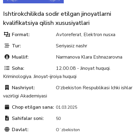
Ishtirokchilikda sodir etilgan jinoyatlarni
kvalifikatsiya qilish xususiyatlari
Format:
Avtoreferat
Elektron nusxa
,
Tur:
Seriyasiz nashr
Muallif:
Narmanova Klara Eshnazarovna
Soha:
12.00.08 - Jinoyat huquqi.
Kriminologiya. Jinoyat-ijroiya huquqi
Nashriyot:
O‘zbekiston Respublikasi Ichki ishlar
vazirligi Akademiyasi
Chop etilgan sana:
01.03.2025
Sahifalar soni:
50
Davlat:
Oʻzbekiston