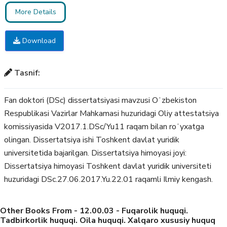
More Details
Download
Tasnif:
Fan doktori (DSc) dissertatsiyasi mavzusi Oʻzbekiston
Respublikasi Vazirlar Mahkamasi huzuridagi Oliy attestatsiya
komissiyasida V2017.1.DSc/Yu11 raqam bilan roʻyxatga
olingan. Dissertatsiya ishi Toshkent davlat yuridik
universitetida bajarilgan. Dissertatsiya himoyasi joyi:
Dissertatsiya himoyasi Toshkent davlat yuridik universiteti
huzuridagi DSc.27.06.2017.Yu.22.01 raqamli Ilmiy kengash.
Other Books From - 12.00.03 - Fuqarolik huquqi.
Tadbirkorlik huquqi. Oila huquqi. Xalqaro xususiy huquq