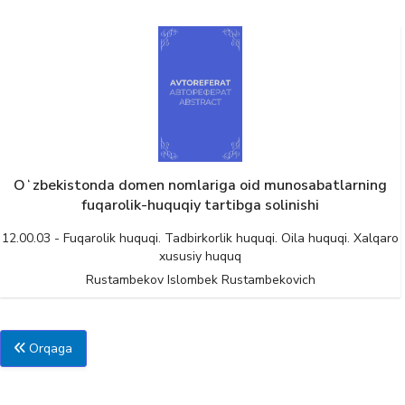
Oʻzbekistonda domen nomlariga oid munosabatlarning
fuqarolik-huquqiy tartibga solinishi
12.00.03 - Fuqarolik huquqi. Tadbirkorlik huquqi. Oila huquqi. Xalqaro
xususiy huquq
Rustambekov Islombek Rustambekovich
Orqaga