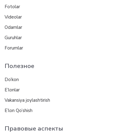
Fotolar
Videolar
Odamlar
Guruhlar
Forumlar
Полезное
Do’kon
E’lonlar
Vakansiya joylashtirish
E’lon Qo’shish
Правовые аспекты