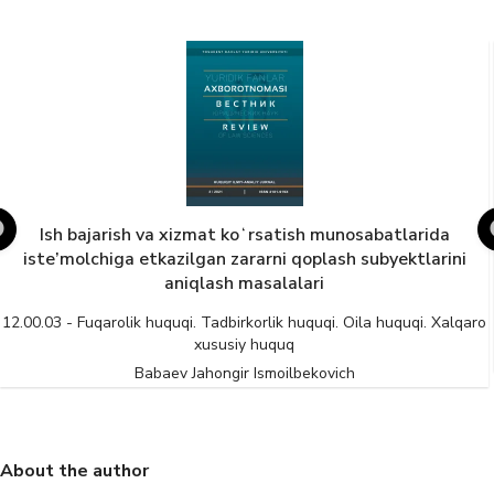
Ish bajarish va xizmat koʻrsatish munosabatlarida
iste’molchiga etkazilgan zararni qoplash subyektlarini
aniqlash masalalari
12.00.03 - Fuqarolik huquqi. Tadbirkorlik huquqi. Oila huquqi. Xalqaro
xususiy huquq
Babaev Jahongir Ismoilbekovich
About the author