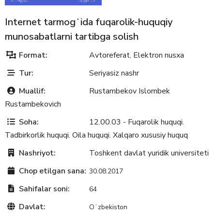
Internet tarmogʻida fuqarolik-huquqiy
munosabatlarni tartibga solish
Format:
Avtoreferat
Elektron nusxa
,
Tur:
Seriyasiz nashr
Muallif:
Rustambekov Islombek
Rustambekovich
Soha:
12.00.03 - Fuqarolik huquqi.
Tadbirkorlik huquqi. Oila huquqi. Xalqaro xususiy huquq
Nashriyot:
Toshkent davlat yuridik universiteti
Chop etilgan sana:
30.08.2017
Sahifalar soni:
64
Davlat:
Oʻzbekiston