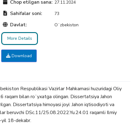
Chop etilgan sana:
27.11.2024
Sahifalar soni:
73
Davlat:
Oʻzbekiston
More Details
Download
zbekiston Respublikasi Vazirlar Mahkamasi huzuridagi Oliy
 raqam bilan roʻyxatga olingan. Dissertatsiya Jahon
ilgan. Dissertatsiya himoyasi joyi: Jahon iqtisodiyoti va
ajalar beruvchi DSc.11/25.08.2022.Yu.24.01 raqamli Ilmiy
-yil 18-dekabr.