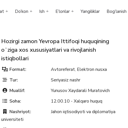
at
Do’kon
Ish
E’lonlar
Yangiliklar
Bog’lanish
Hozirgi zamon Yevropa Ittifoqi huquqining
oʻziga xos xususiyatlari va rivojlanish
istiqbollari
Format:
Avtoreferat
Elektron nusxa
,
Tur:
Seriyasiz nashr
Muallif:
Yunusov Xaydarali Muratovich
Soha:
12.00.10 - Xalqaro huquq
Nashriyot:
Jahon iqtisodiyoti va diplomatiya
universiteti