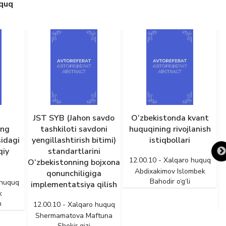
uquq
n
JST SYB (Jahon savdo
O‘zbekistonda kvant
ing
tashkiloti savdoni
huquqining rivojlanish
idagi
yengillashtirish bitimi)
istiqbollari
qiy
standartlarini
12.00.10 - Xalqaro huquq
O‘zbekistonning bojxona
Abdixakimov Islombek
qonunchiligiga
Bahodir o‘g‘li
 huquq
implementatsiya qilish
k
h
12.00.10 - Xalqaro huquq
Shermamatova Maftuna
Shokir qizi