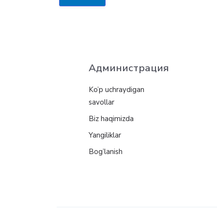
Администрация
Ko’p uchraydigan
savollar
Biz haqimizda
Yangiliklar
Bog’lanish