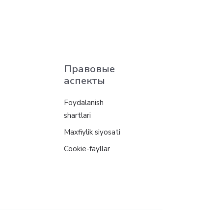
Правовые
аспекты
Foydalanish
shartlari
Maxfiylik siyosati
Cookie-fayllar