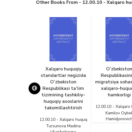
Other Books From - 12.00.10 - Xalqaro h
zbekiston
Xalqaro huquqiy
O‘zbekisto
ublikasining
standartlar negizida
Respublikasin
 shartnomaviy-
O‘zbekiston
migratsiya sohas
iy amaliyoti
Respublikasi ta’lim
xalqaro-huqu
tizimining tashkiliy-
hamkorligi
 - Xalqaro huquq
huquqiy asoslarini
axunov Erkin
12.00.10 - Xalqaro
takomillashtirish
rzaxidovich
Kamilov Oybe
Hamidjonovic
12.00.10 - Xalqaro huquq
Tursunova Madina
Ulug‘bekovna