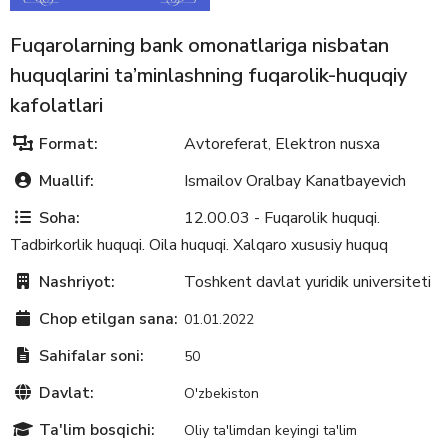
Fuqarolarning bank omonatlariga nisbatan
huquqlarini ta’minlashning fuqarolik-huquqiy
kafolatlari
Format:
Avtoreferat
Elektron nusxa
,
Muallif:
Ismailov Oralbay Kanatbayevich
Soha:
12.00.03 - Fuqarolik huquqi.
Tadbirkorlik huquqi. Oila huquqi. Xalqaro xususiy huquq
Nashriyot:
Toshkent davlat yuridik universiteti
Chop etilgan sana:
01.01.2022
Sahifalar soni:
50
Davlat:
O'zbekiston
Ta'lim bosqichi:
Oliy ta'limdan keyingi ta'lim