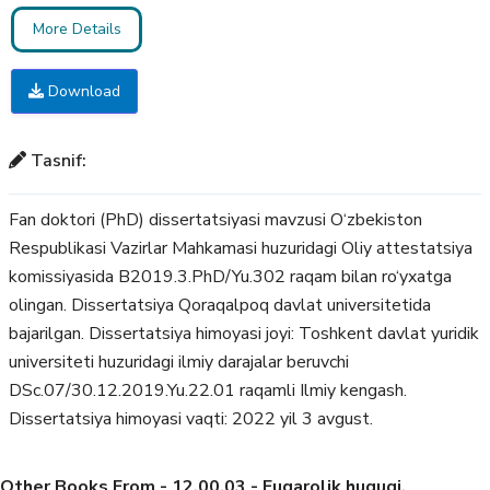
More Details
Download
Tasnif:
Fan doktori (PhD) dissertatsiyasi mavzusi O‘zbekiston
Respublikasi Vazirlar Mahkamasi huzuridagi Oliy attestatsiya
komissiyasida B2019.3.PhD/Yu.302 raqam bilan ro‘yxatga
olingan. Dissertatsiya Qoraqalpoq davlat universitetida
bajarilgan. Dissertatsiya himoyasi joyi: Toshkent davlat yuridik
universiteti huzuridagi ilmiy darajalar beruvchi
DSc.07/30.12.2019.Yu.22.01 raqamli Ilmiy kengash.
Dissertatsiya himoyasi vaqti: 2022 yil 3 avgust.
Other Books From - 12.00.03 - Fuqarolik huquqi.