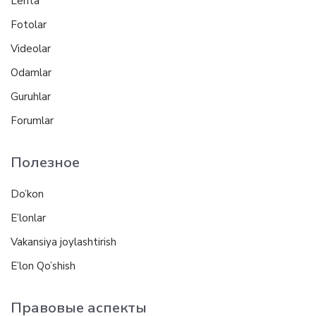
Lenta
Fotolar
Videolar
Odamlar
Guruhlar
Forumlar
Полезное
Do’kon
E’lonlar
Vakansiya joylashtirish
E’lon Qo’shish
Правовые аспекты