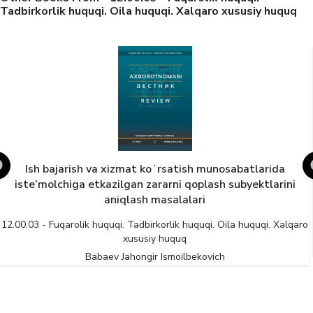
Tadbirkorlik huquqi. Oila huquqi. Xalqaro xususiy huquq
Ish bajarish va xizmat koʻrsatish munosabatlarida
iste’molchiga etkazilgan zararni qoplash subyektlarini
aniqlash masalalari
12.00.03 - Fuqarolik huquqi. Tadbirkorlik huquqi. Oila huquqi. Xalqaro
xususiy huquq
Babaev Jahongir Ismoilbekovich