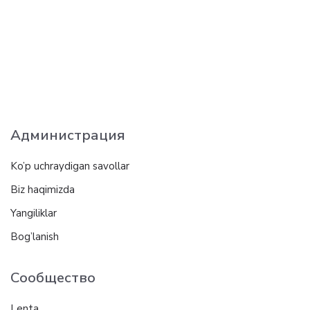
Администрация
Ko’p uchraydigan savollar
Biz haqimizda
Yangiliklar
Bog’lanish
Сообщество
Lenta