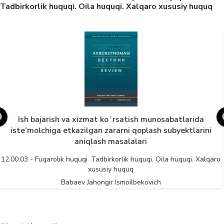
Tadbirkorlik huquqi. Oila huquqi. Xalqaro xususiy huquq
Ish bajarish va xizmat koʻrsatish munosabatlarida
iste’molchiga etkazilgan zararni qoplash subyektlarini
aniqlash masalalari
12.00.03 - Fuqarolik huquqi. Tadbirkorlik huquqi. Oila huquqi. Xalqaro
xususiy huquq
Babaev Jahongir Ismoilbekovich