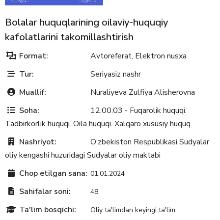
Bolalar huquqlarining oilaviy-huquqiy
kafolatlarini takomillashtirish
Format:
Avtoreferat
Elektron nusxa
,
Tur:
Seriyasiz nashr
Muallif:
Nuraliyeva Zulfiya Alishеrovna
Soha:
12.00.03 - Fuqarolik huquqi.
Tadbirkorlik huquqi. Oila huquqi. Xalqaro xususiy huquq
Nashriyot:
O‘zbekiston Respublikasi Sudyalar
oliy kengashi huzuridagi Sudyalar oliy maktabi
Chop etilgan sana:
01.01.2024
Sahifalar soni:
48
Ta'lim bosqichi:
Oliy ta'limdan keyingi ta'lim