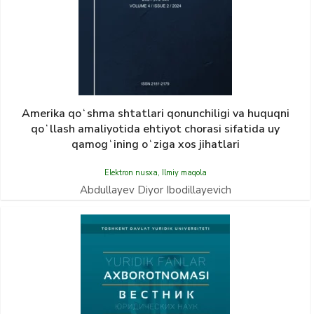
Amerika qoʻshma shtatlari qonunchiligi va huquqni
qoʻllash amaliyotida ehtiyot chorasi sifatida uy
qamogʻining oʻziga xos jihatlari
Elektron nusxa
,
Ilmiy maqola
Abdullayev Diyor Ibodillayevich