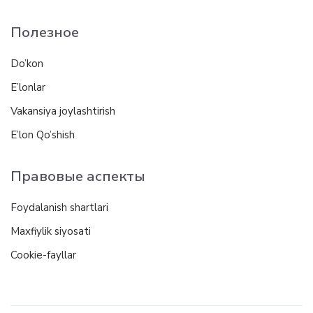
Полезное
Do’kon
E’lonlar
Vakansiya joylashtirish
E’lon Qo’shish
Правовые аспекты
Foydalanish shartlari
Maxfiylik siyosati
Cookie-fayllar