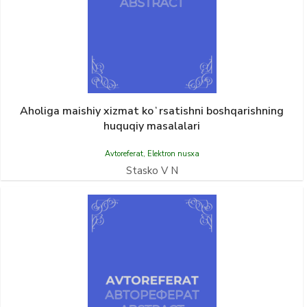
Aholiga maishiy xizmat koʻrsatishni boshqarishning
huquqiy masalalari
Avtoreferat
,
Elektron nusxa
Stasko V N