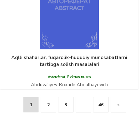
Aqlli shaharlar, fuqarolik-huquqiy munosabatlarni
tartibga solish masalalari
Avtoreferat
,
Elektron nusxa
Abduvaliyev Boxadir Abdulhayevich
1
…
2
3
46
»