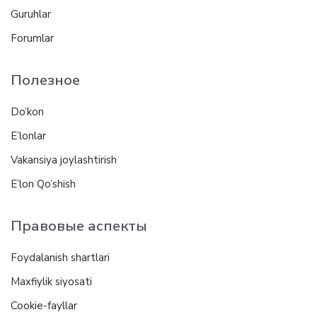
Guruhlar
Forumlar
Полезное
Do’kon
E’lonlar
Vakansiya joylashtirish
E’lon Qo’shish
Правовые аспекты
Foydalanish shartlari
Maxfiylik siyosati
Cookie-fayllar